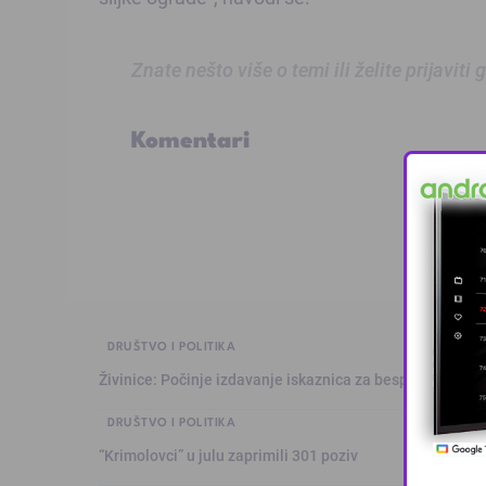
Znate nešto više o temi ili želite prijaviti
Komentari
DRUŠTVO I POLITIKA
Živinice: Počinje izdavanje iskaznica za besplatan prev
DRUŠTVO I POLITIKA
“Krimolovci” u julu zaprimili 301 poziv