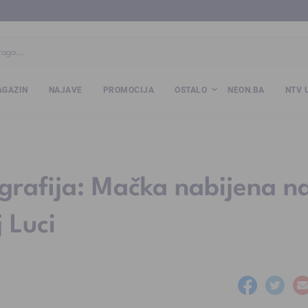
ba
www.kalesija.com
www.zvornik.ba
www.zivinice.org
www.kale
GAZIN
NAJAVE
PROMOCIJA
OSTALO
NEON.BA
NTV 
grafija: Mačka nabijena n
 Luci