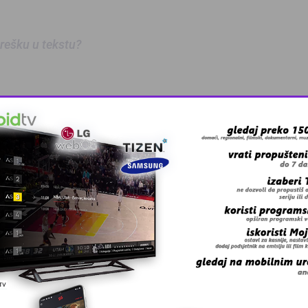
 grešku u tekstu?
oz