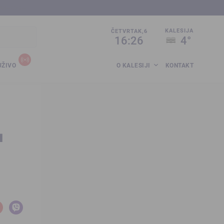
sija.co.ba
KALESIJA
ČETVRTAK,6
16:26
4°
UŽIVO
O KALESIJI
KONTAKT
a