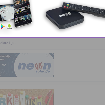
rvenstvu u Parizu
otvara u S …
This popup will close in:
10
elare i lju …