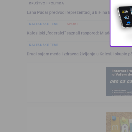
DRUŠTVO I POLITIKA
Lana Pudar predvodi reprezentaciju BiH na Evropskom p
KALESIJSKE TEME
SPORT
Kalesijski „federalci“ saznali raspored: Mladost sezonu 
KALESIJSKE TEME
Drugi sajam meda i zdravog življenja u Kalesiji okupio pč