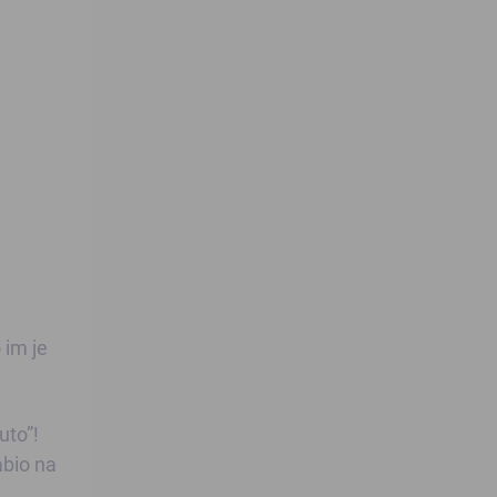
u
 im je
uto”!
abio na