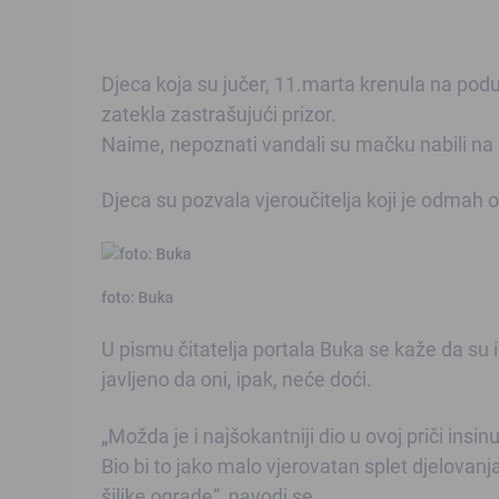
Djeca koja su jučer, 11.marta krenula na pod
zatekla zastrašujući prizor.
Naime, nepoznati vandali su mačku nabili na š
Djeca su pozvala vjeroučitelja koji je odmah ob
foto: Buka
U pismu čitatelja portala Buka se kaže da su i 
javljeno da oni, ipak, neće doći.
„Možda je i najšokantniji dio u ovoj priči insi
Bio bi to jako malo vjerovatan splet djelovan
šiljke ograde“, navodi se.