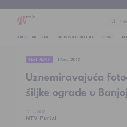
www.ntv.
KALESIJSKE TEME
DRUŠTVO I POLITIKA
SPORT
MA
12.mar.2012
GLAS MLADIH
Uznemiravajuća foto
šiljke ograde u Banjoj
12.mar.2012
NTV Portal