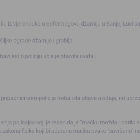
uku iz vjeronauke u Sefer-begovu džamiju u Banjoj Luci s
iljke ograde džamije i groblja.
avijestio policiju koja je obavila uviđaj.
pripadnici krim-policije trebali da obave uviđaje, no ubrzo
nuacija policajca koji je rekao da je “mačku možda udarilo a
ja zakona fizike koji bi udarenu mačku ovako “savršeno” n