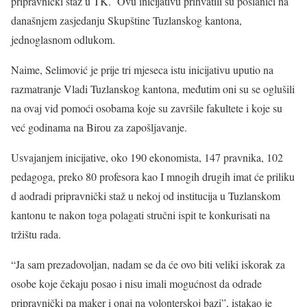
pripravnički staž u TK. Ovu inicijativu prihvatili su poslanici na
današnjem zasjedanju Skupštine Tuzlanskog kantona,
jednoglasnom odlukom.
Naime, Selimović je prije tri mjeseca istu inicijativu uputio na
razmatranje Vladi Tuzlanskog kantona, međutim oni su se oglušili
na ovaj vid pomoći osobama koje su završile fakultete i koje su
već godinama na Birou za zapošljavanje.
Usvajanjem inicijative, oko 190 ekonomista, 147 pravnika, 102
pedagoga, preko 80 profesora kao I mnogih drugih imat će priliku
d aodradi pripravnički staž u nekoj od institucija u Tuzlanskom
kantonu te nakon toga polagati stručni ispit te konkurisati na
tržištu rada.
“Ja sam prezadovoljan, nadam se da će ovo biti veliki iskorak za
osobe koje čekaju posao i nisu imali mogućnost da odrade
pripravnički pa maker i onaj na volonterskoj bazi”, istakao je