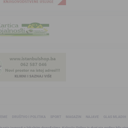
TEME
DRUŠTVO I POLITIKA
SPORT
MAGAZIN
NAJAVE
GLAS MLADIH
sanja javnosti o lokalnim događajima, Kalesija Online je dugi niz godina bila vjer