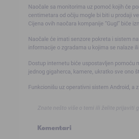
Naočale sa monitorima uz pomoć kojih će poruk
centimetara od očiju mogle bi biti u prodaji 
Cijena ovih naočara kompanije “Gugl” biće izm
Naočale će imati senzore pokreta i sistem nav
informacije o zgradama u kojima se nalaze il
Dostup internetu biće uspostavljen pomoću mo
jednog gigaherca, kamere, ukratko sve ono š
Funkcionišu uz operativni sistem Android, a z
Znate nešto više o temi ili želite prijaviti
Komentari