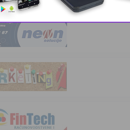
elare i lju …
This popup will close in:
10