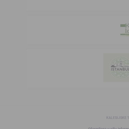
KALESIJSKE 
Oformljena u cilju informi