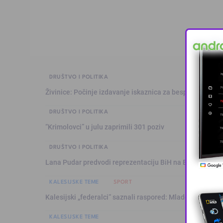
DRUŠTVO I POLITIKA
Živinice: Počinje izdavanje iskaznica za besplatan prev
DRUŠTVO I POLITIKA
“Krimolovci” u julu zaprimili 301 poziv
DRUŠTVO I POLITIKA
Lana Pudar predvodi reprezentaciju BiH na Evropskom p
KALESIJSKE TEME
SPORT
Kalesijski „federalci“ saznali raspored: Mladost sezonu 
KALESIJSKE TEME