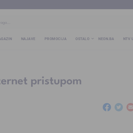
ba
www.kalesija.com
www.zvornik.ba
www.zivinice.org
www.kale
GAZIN
NAJAVE
PROMOCIJA
OSTALO
NEON.BA
NTV 
ternet pristupom