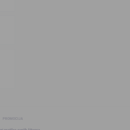
PROMOCIJA
ni pratilac svojih čitaoca.