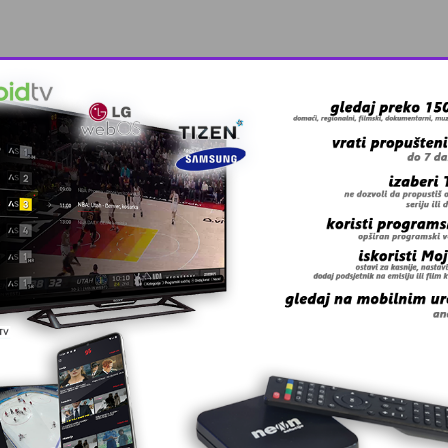
oz
rvenstvu u Parizu
otvara u S …