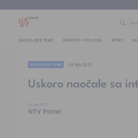
www.ntv.
KALESIJSKE TEME
DRUŠTVO I POLITIKA
SPORT
MA
24.feb.2012
KALESIJSKE TEME
Uskoro naočale sa in
24.feb.2012
NTV Portal