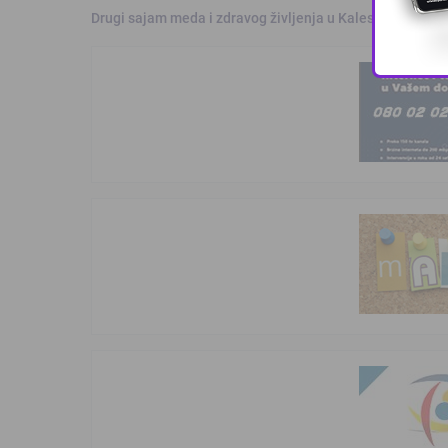
Drugi sajam meda i zdravog življenja u Kalesiji okupio pč