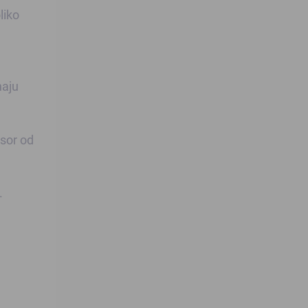
liko
naju
esor od
.