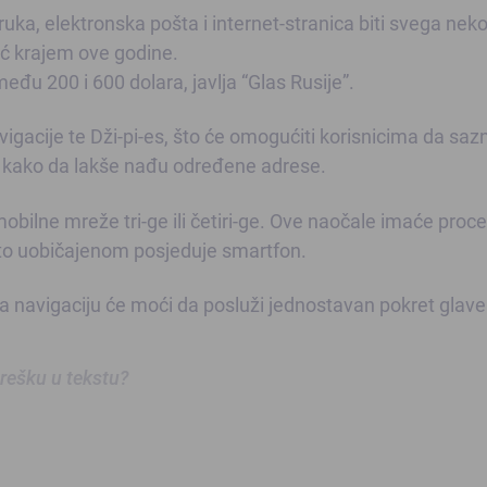
a, elektronska pošta i internet-stranica biti svega neko
već krajem ove godine.
eđu 200 i 600 dolara, javlja “Glas Rusije”.
igacije te Dži-pi-es, što će omogućiti korisnicima da saz
i kako da lakše nađu određene adrese.
bilne mreže tri-ge ili četiri-ge. Ove naočale imaće proc
to uobičajenom posjeduje smartfon.
a navigaciju će moći da posluži jednostavan pokret glave
 grešku u tekstu?