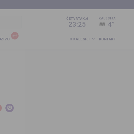
sija.co.ba
KALESIJA
ČETVRTAK,6
23:25
4°
UŽIVO
O KALESIJI
KONTAKT