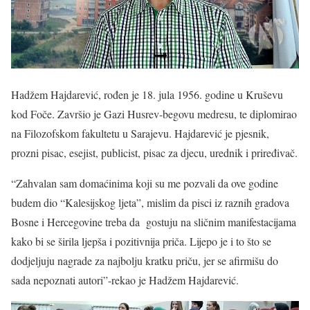
Hadžem Hajdarević, rođen je 18. jula 1956. godine u Kruševu
kod Foče. Završio je Gazi Husrev-begovu medresu, te diplomirao
na Filozofskom fakultetu u Sarajevu. Hajdarević je pjesnik,
prozni pisac, esejist, publicist, pisac za djecu, urednik i priređivač.
“Zahvalan sam domaćinima koji su me pozvali da ove godine
budem dio “Kalesijskog ljeta”, mislim da pisci iz raznih gradova
Bosne i Hercegovine treba da gostuju na sličnim manifestacijama
kako bi se širila ljepša i pozitivnija priča. Lijepo je i to što se
dodjeljuju nagrade za najbolju kratku priču, jer se afirmišu do
sada nepoznati autori”-rekao je Hadžem Hajdarević.