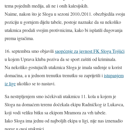
tema pojednih medija, ali ne i onih kalesijskih.
Naime, nakon što je Sloga u sezoni 2010./2011. obezbjedila svoju
poziciju u gornjem dijelu tabele, postoje naznake da su nekoliko
utakmica prodali svojim protivnicima, kako bi isplatili dugovanja
prema igračima.
16. septembra smo objavili
saopćenje za javnost FK Sloga Tojšići
u kojem Uprava kluba poziva da se sport zaštiti od kriminala.
Na nekoliko gostujućih utakmica Sloga je imala suđenje u korist
domaćina, a u jednom trenutku trenutku su zaprijetili i
istupanjem
iz lige
ukoliko se to nastavi.
Sa nestrpljenjem smo isčekivali utakmicu 11. kola u kojem je
Sloga na domaćem terenu dočekala ekipu Radničkog iz Lukavca,
koji vodi veliku bitku sa ekipom Mramora za vrh tabele.
Iako Sloga ima jednu od najboljih ekipa u ligi, nije nas iznenadio
poraz u ovoj utakmici.