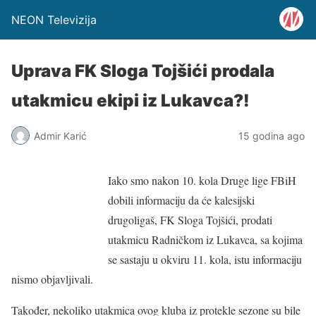
NEON Televizija
Uprava FK Sloga Tojšići prodala
utakmicu ekipi iz Lukavca?!
Admir Karić
15 godina ago
Iako smo nakon 10. kola Druge lige FBiH
dobili informaciju da će kalesijski
drugoligaš, FK Sloga Tojšići, prodati
utakmicu Radničkom iz Lukavca, sa kojima
se sastaju u okviru 11. kola, istu informaciju
nismo objavljivali.
Također, nekoliko utakmica ovog kluba iz protekle sezone su bile