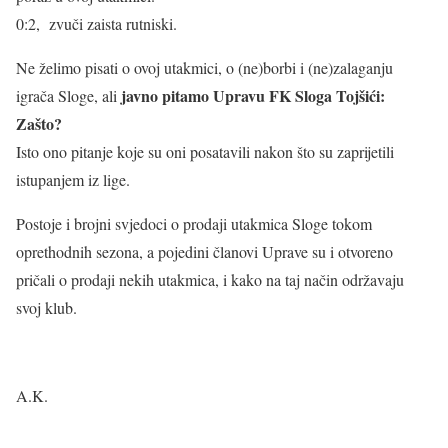
0:2, zvuči zaista rutniski.
Ne želimo pisati o ovoj utakmici, o (ne)borbi i (ne)zalaganju
javno pitamo Upravu FK Sloga Tojšići:
igrača Sloge, ali
Zašto?
Isto ono pitanje koje su oni posatavili nakon što su zaprijetili
istupanjem iz lige.
Postoje i brojni svjedoci o prodaji utakmica Sloge tokom
oprethodnih sezona, a pojedini članovi Uprave su i otvoreno
pričali o prodaji nekih utakmica, i kako na taj način održavaju
svoj klub.
A.K.