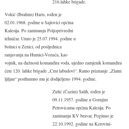
216.lahke brigade.
Vokić (Ibrahim) Haris, rođen je
02.01.1968. godine u Sajtovici općina
Kalesija. Po zanimanju Poljoprivredni
tehničar. Umro je 25.07.1994. godine u
bolnici u Zenici, od posljednica
ranjavanja na Humici-Vozuća, kao
vojnik, na dužnosti komandira voda, ujedno zamjenik komandira
čete 120. lahke brigade „Crni labudovi“. Ratno priznanje „Zlatni
ljiljan“ posthumno mu je dodijeljeno 1994. godine.
Zulić (Ćazim) Salih, rođen je
09.11.1957. godine u Gornjim
Petrovicama općina Kalesija. Po
zanimanju KV bravar. Poginuo je
22.10.1992. godine na Kerovini-