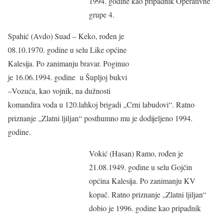
1994. godine kao pripadnik Operativne
grupe 4.
Spahić (Avdo) Suad – Keko, rođen je
08.10.1970. godine u selu Like općine
Kalesija. Po zanimanju bravar. Poginuo
je 16.06.1994. godine u Šupljoj bukvi
–Vozuća, kao vojnik, na dužnosti
komandira voda u 120.lahkoj brigadi „Crni labudovi“. Ratno
priznanje „Zlatni ljiljan“ posthumno mu je dodijeljeno 1994.
godine.
Vokić (Hasan) Ramo, rođen je
21.08.1949. godine u selu Gojčin
općina Kalesija. Po zanimanju KV
kopač. Ratno priznanje „Zlatni ljiljan“
dobio je 1996. godine kao pripadnik