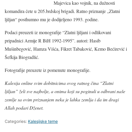
Majevica kao vojnik, na dužnosti
komandira čete u 205.brdskoj brigadi. Ratno priznanje „Zlatni
ljiljan“ posthumno mu je dodijeljeno 1993. godine.
Podaci preuzeti iz monografije “Zlatni ljiljani i odlikovani
pripadnici Armije R BiH 1992-1995”. autori: Hasib
Mušinbegović, Hamza Višća, Fikret Tabaković, Kemo Bećirević i
Šefkija Biogradlić.
Fotografije preuzete iz pomenute monografije.
Kalesija online svim dobitnicima ovog ratnog čina “Zlatni
ljiljan” želi sve najbolje, a onima koji su poginuli u odbrani naše
zemlje sa ovim priznanjem neka je lahka zemlja i da im dragi
Allah podari Dženet.
Categories:
Kalesijske teme