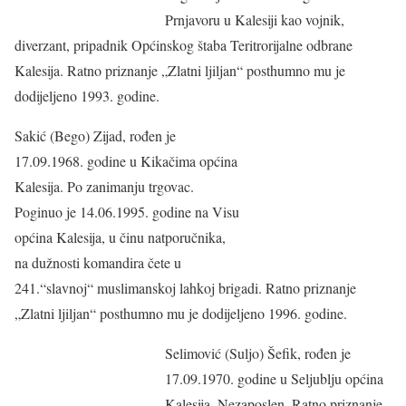
Prnjavoru u Kalesiji kao vojnik,
diverzant, pripadnik Općinskog štaba Teritrorijalne odbrane
Kalesija. Ratno priznanje „Zlatni ljiljan“ posthumno mu je
dodijeljeno 1993. godine.
Sakić (Bego) Zijad, rođen je
17.09.1968. godine u Kikačima općina
Kalesija. Po zanimanju trgovac.
Poginuo je 14.06.1995. godine na Visu
općina Kalesija, u činu natporučnika,
na dužnosti komandira čete u
241.“slavnoj“ muslimanskoj lahkoj brigadi. Ratno priznanje
„Zlatni ljiljan“ posthumno mu je dodijeljeno 1996. godine.
Selimović (Suljo) Šefik, rođen je
17.09.1970. godine u Seljublju općina
Kalesija. Nezaposlen. Ratno priznanje