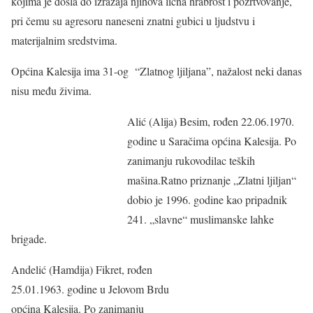
kojima je došla do izražaja njihova lična hrabrost i požrtvovanje,
pri čemu su agresoru naneseni znatni gubici u ljudstvu i
materijalnim sredstvima.
Općina Kalesija ima 31-og “Zlatnog ljiljana”, nažalost neki danas
nisu među živima.
Alić (Alija) Besim, rođen 22.06.1970.
godine u Saračima općina Kalesija. Po
zanimanju rukovodilac teških
mašina.Ratno priznanje „Zlatni ljiljan“
dobio je 1996. godine kao pripadnik
241. „slavne“ muslimanske lahke
brigade.
Andelić (Hamdija) Fikret, rođen
25.01.1963. godine u Jelovom Brdu
općina Kalesija. Po zanimanju