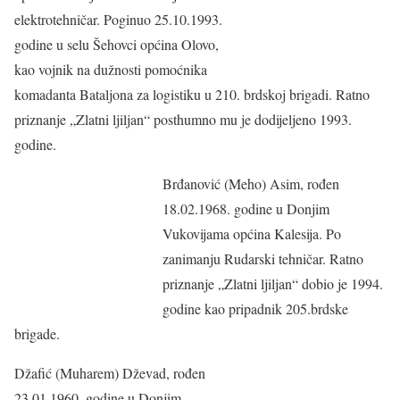
elektrotehničar. Poginuo 25.10.1993.
godine u selu Šehovci općina Olovo,
kao vojnik na dužnosti pomoćnika
komadanta Bataljona za logistiku u 210. brdskoj brigadi. Ratno
priznanje „Zlatni ljiljan“ posthumno mu je dodijeljeno 1993.
godine.
Brđanović (Meho) Asim, rođen
18.02.1968. godine u Donjim
Vukovijama općina Kalesija. Po
zanimanju Rudarski tehničar. Ratno
priznanje „Zlatni ljiljan“ dobio je 1994.
godine kao pripadnik 205.brdske
brigade.
Džafić (Muharem) Dževad, rođen
23.01.1960. godine u Donjim