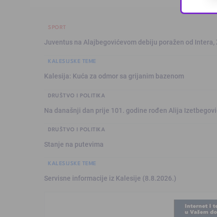
SPORT
Juventus na Alajbegovićevom debiju poražen od Intera,
KALESIJSKE TEME
Kalesija: Kuća za odmor sa grijanim bazenom
DRUŠTVO I POLITIKA
Na današnji dan prije 101. godine rođen Alija Izetbegović
DRUŠTVO I POLITIKA
Stanje na putevima
KALESIJSKE TEME
Servisne informacije iz Kalesije (8.8.2026.)