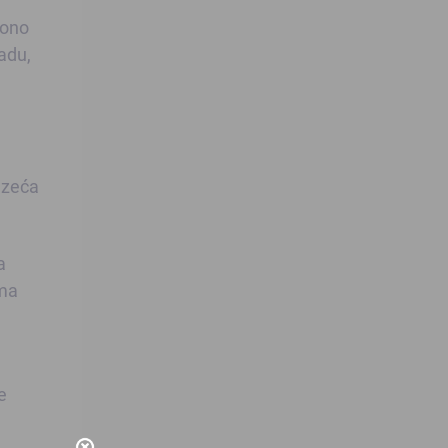
 ono
adu,
uzeća
a
ima
e