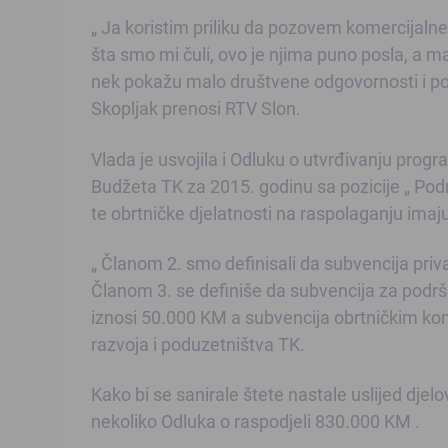
„ Ja koristim priliku da pozovem komercijaln
šta smo mi čuli, ovo je njima puno posla, a 
nek pokažu malo društvene odgovornosti i pom
Skopljak prenosi RTV Slon.
Vlada je usvojila i Odluku o utvrđivanju progr
Budžeta TK za 2015. godinu sa pozicije „ Pod
te obrtničke djelatnosti na raspolaganju ima
„ Članom 2. smo definisali da subvencija pr
Članom 3. se definiše da subvencija za pod
iznosi 50.000 KM a subvencija obrtničkim kom
razvoja i poduzetništva TK.
Kako bi se sanirale štete nastale uslijed djel
nekoliko Odluka o raspodjeli 830.000 KM .