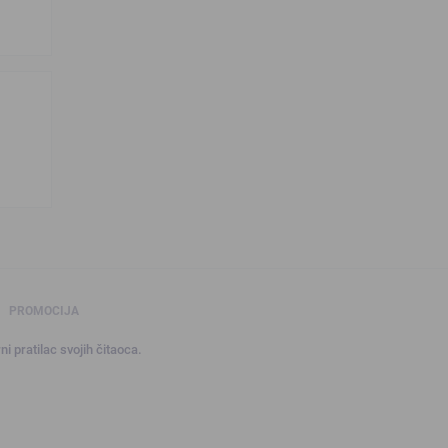
PROMOCIJA
ni pratilac svojih čitaoca.