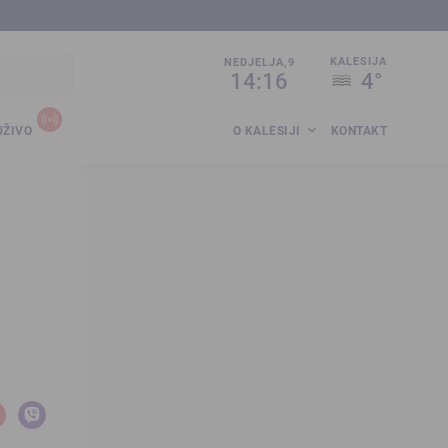
sija.co.ba
KALESIJA
NEDJELJA,9
14:16
4°
UŽIVO
O KALESIJI
KONTAKT