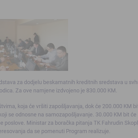
dstava za dodjelu beskamatnih kreditnih sredstava u svh
orodica. Za ove namjene izdvojeno je 830.000 KM.
tvima, koja će vršiti zapošljavanja, dok će 200.000 KM bi
 koji se odnosne na samozapošljavanje. 30.000 KM bit će
ne poslove. Ministar za boračka pitanja TK Fahrudin Skopl
teresovanja da se pomenuti Program realizuje.