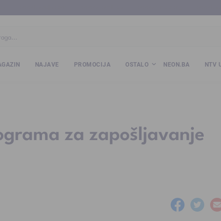
ba
www.kalesija.com
www.zvornik.ba
www.zivinice.org
www.kale
GAZIN
NAJAVE
PROMOCIJA
OSTALO
NEON.BA
NTV 
rograma za zapošljavanje