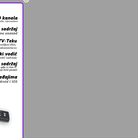
 osnovu
civilne
m iz