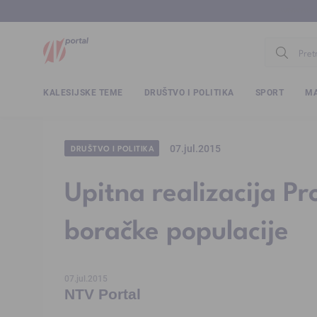
www.ntv.
KALESIJSKE TEME
DRUŠTVO I POLITIKA
SPORT
MA
07.jul.2015
DRUŠTVO I POLITIKA
Upitna realizacija P
boračke populacije
07.jul.2015
NTV Portal