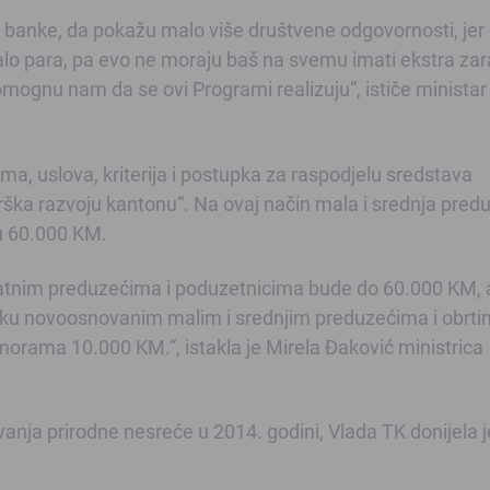
e banke, da pokažu malo više društvene odgovornosti, jer
malo para, pa evo ne moraju baš na svemu imati ekstra zar
ognu nam da se ovi Programi realizuju“, ističe ministar
ama, uslova, kriterija i postupka za raspodjelu sredstava
rška razvoju kantonu“. Na ovaj način mala i srednja pred
ju 60.000 KM.
ivatnim preduzećima i poduzetnicima bude do 60.000 KM, 
ršku novoosnovanim malim i srednjim preduzećima i obrt
orama 10.000 KM.“, istakla je Mirela Đaković ministrica
ovanja prirodne nesreće u 2014. godini, Vlada TK donijela j