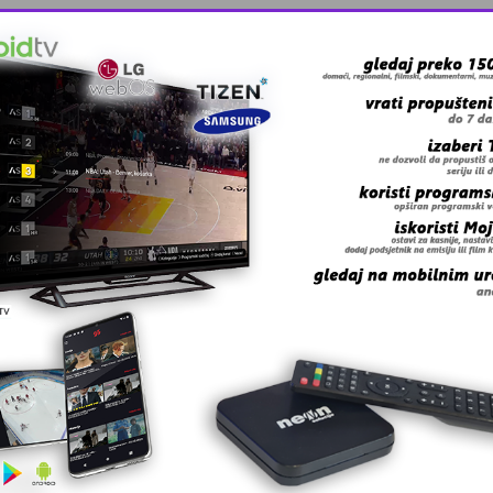
a 13 opština po 21.500 KM. Ta sredstva su prikupljena po
ena na osnovu dobrovoljnih priloga od uposlenika ograna
irmi.“, navodi Abdulah Zukić komandant Kantonalnog štaba 
vanju privrednih društava sa većinskim državnim kapitalo
etike i rudarstva za 2014. godinu.
 grešku u tekstu?