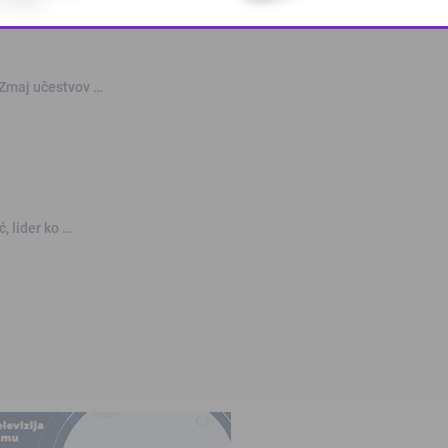
This popup will close in:
10
 Zmaj učestvov …
, lider ko …