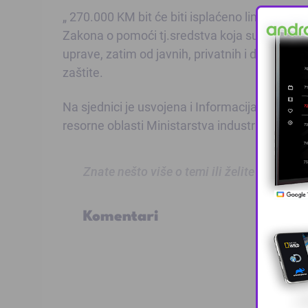
„ 270.000 KM bit će biti isplaćeno linearno n
Zakona o pomoći tj.sredstva koja su prikuplj
uprave, zatim od javnih, privatnih i drugih f
zaštite.
Na sjednici je usvojena i Informacija o poslo
resorne oblasti Ministarstva industrije, energ
Znate nešto više o temi ili želite prijaviti
Komentari