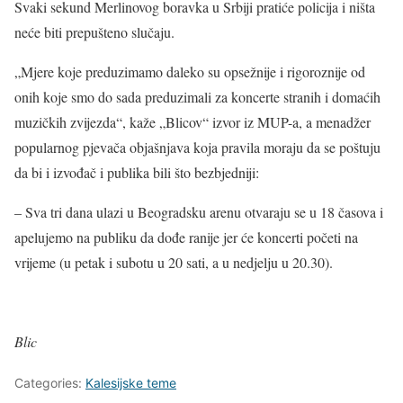
Svaki sekund Merlinovog boravka u Srbiji pratiće policija i ništa
neće biti prepušteno slučaju.
„Mjere koje preduzimamo daleko su opsežnije i rigoroznije od
onih koje smo do sada preduzimali za koncerte stranih i domaćih
muzičkih zvijezda“, kaže „Blicov“ izvor iz MUP-a, a menadžer
popularnog pjevača objašnjava koja pravila moraju da se poštuju
da bi i izvođač i publika bili što bezbjedniji:
– Sva tri dana ulazi u Beogradsku arenu otvaraju se u 18 časova i
apelujemo na publiku da dođe ranije jer će koncerti početi na
vrijeme (u petak i subotu u 20 sati, a u nedjelju u 20.30).
Blic
Categories:
Kalesijske teme