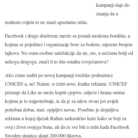
kampanji daje do
znanja da u
realnom svijetu to ne znači apsolutno ništa.
Facebook i druge društvene mreže su postali moderna borilišta, u
kojima se pojedinci i organizacije bore za bodove, mjerene brojem
lajkova. No osim osobne satisfakcije da ste, eto, u nečemu bolji od
nekoga drugoga, znači li to išta ostatku čovječanstva?
Ako ćemo suditi po novoj kampanji švedske podružnice
UNICEF-a, ne! Naime, u četiri nove, kratke reklame, UNICEF
priznaje da Like ne može kupiti cjepivo, odjeću i hranu onima
kojima je to najpotrebnije, te da je za takve stvari još uvijek
potreban dobar, stari, opipljivi novac. Posebno je dojmljiva
reklama u kojoj dječak Rahim sarkastično kaže kako se boji za
svoj i život svojega brata, ali da će sve biti u redu kada Facebook
Sweden stranica skupi 200.000 likeova.