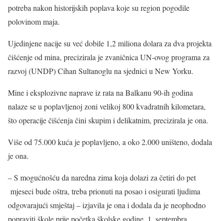
potreba nakon historijskih poplava koje su region pogodile
polovinom maja.
Ujedinjene nacije su već dobile 1,2 miliona dolara za dva projekta
čišćenje od mina, precizirala je zvaničnica UN-ovog programa za
razvoj (UNDP) Cihan Sultanoglu na sjednici u New Yorku.
Mine i eksplozivne naprave iz rata na Balkanu 90-ih godina
nalaze se u poplavljenoj zoni velikoj 800 kvadratnih kilometara,
što operacije čišćenja čini skupim i delikatnim, precizirala je ona.
Više od 75.000 kuća je poplavljeno, a oko 2.000 uništeno, dodala
je ona.
– S mogućnošću da naredna zima koja dolazi za četiri do pet
mjeseci bude oštra, treba prionuti na posao i osigurati ljudima
odgovarajući smještaj – izjavila je ona i dodala da je neophodno
popraviti škole prije početka školske godine, 1. septembra.