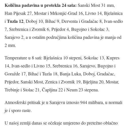
Količina padavina u protekla 24 sata:
Sanski Most 31 mm,
Han Pijesak 27, Mostar i Mrkonjić-Grad 16, Livno 14, Bjelašnica
Tuzla 12
i
, Doboj 10, Bihać 9, Derventa i Gradačac 8, Ivan-sedlo
7, Srebrenica i Zvornik 6, Prijedor 4, Bugojno i Sokolac 3,
Sarajevo 2, a u ostalim područjima količina padavina je manja od
2 mm.
Temperature u 8 sati: Bjelašnica 10 stepeni, Sokolac 13, Kupres
14, Ivan-sedlo i Livno 15, Srebrenica 16, Sarajevo, Bugojno i
Goražde 17, Bihać i Tuzla 18, Banja Luka, Doboj, Gradačac,
Prijedor, Sanski Most, Zenica i Zvornik 19, Bijeljina 20, Mostar,
Trebinje i Stolac 21, Čapljina 22 i Neum 23 stepena.
Atmosferski pritisak je u Sarajevu iznosio 944 milibara, u normali
je i sporo raste.
U našoj zemlji danas se očekuje umjereno do pretežno oblačno