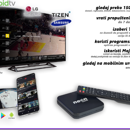
 višnje, maline, lubenice te o povrću poput graha, grašk
varački tim koji će već 2013. početi novu rundu pregovor
de – rekao je Kovačević.
 grešku u tekstu?