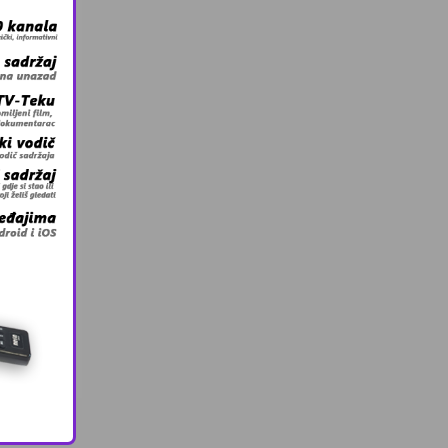
a,
a sa EU