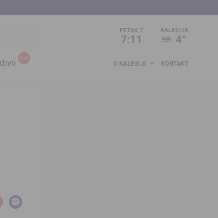
sija.co.ba
KALESIJA
PETAK,7
7:11
4°
UŽIVO
O KALESIJI
KONTAKT