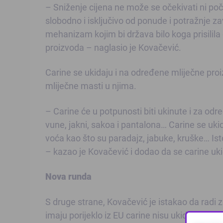
– Sniženje cijena ne može se očekivati ni poč
slobodno i isključivo od ponude i potražnje zav
mehanizam kojim bi država bilo koga prisilila d
proizvoda – naglasio je Kovačević.
Carine se ukidaju i na određene mliječne proi
mliječne masti u njima.
– Carine će u potpunosti biti ukinute i za odr
vune, jakni, sakoa i pantalona… Carine se ukid
voća kao što su paradajz, jabuke, kruške… I
– kazao je Kovačević i dodao da se carine uki
Nova runda
S druge strane, Kovačević je istakao da radi
imaju porijeklo iz EU carine nisu ukidane.