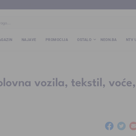
ba
www.kalesija.com
www.zvornik.ba
www.zivinice.org
www.kale
GAZIN
NAJAVE
PROMOCIJA
OSTALO
NEON.BA
NTV 
lovna vozila, tekstil, voće,