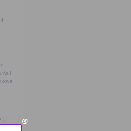
tih
od
rća i
sokova
oji