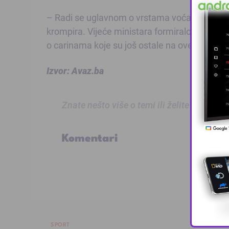
– Radi se uglavnom o vrstama voća kao što su
krompira. Vijeće ministara formiralo je prego
o carinama koje su još ostale na ove proizvo
Izvor: Avaz.ba
Znate nešto više o temi ili želite prijaviti
Komentari
SPORT