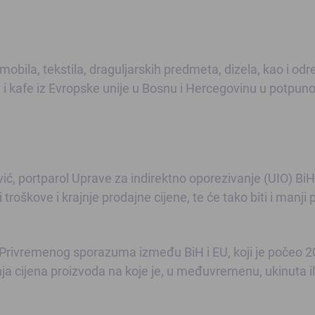
bila, tekstila, draguljarskih predmeta, dizela, kao i od
 i kafe iz Evropske unije u Bosnu i Hercegovinu u potpuno
ić, portparol Uprave za indirektno oporezivanje (UIO) BiH
troškove i krajnje prodajne cijene, te će tako biti i manji p
 Privremenog sporazuma između BiH i EU, koji je počeo 2
nja cijena proizvoda na koje je, u međuvremenu, ukinuta il