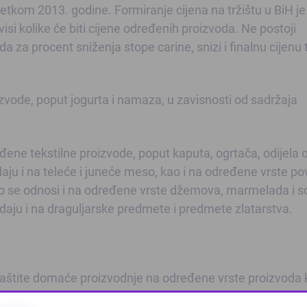
etkom 2013. godine. Formiranje cijena na tržištu u BiH je
isi kolike će biti cijene određenih proizvoda. Ne postoji
a za procent sniženja stope carine, snizi i finalnu cijenu 
zvode, poput jogurta i namaza, u zavisnosti od sadržaja
eđene tekstilne proizvode, poput kaputa, ogrtača, odijela 
aju i na teleće i juneće meso, kao i na određene vrste pov
sto se odnosi i na određene vrste džemova, marmelada i 
daju i na draguljarske predmete i predmete zlatarstva.
 zaštite domaće proizvodnje na određene vrste proizvoda k