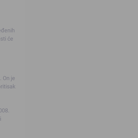
ređenih
sti će
. On je
ritisak
008.
i