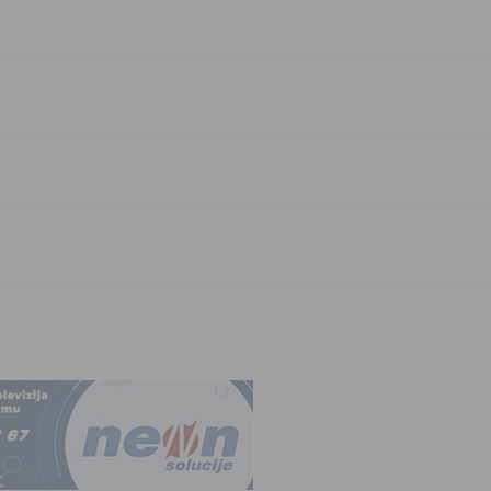
This popup will close in:
10