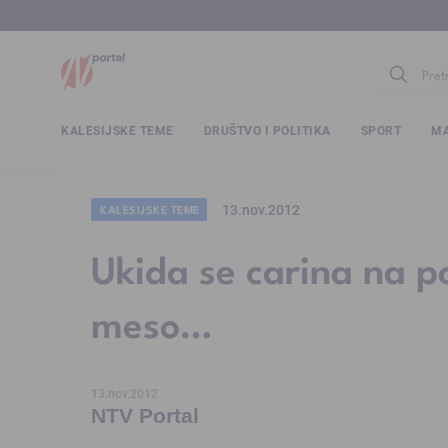
www.ntv.
KALESIJSKE TEME
DRUŠTVO I POLITIKA
SPORT
MA
13.nov.2012
KALESIJSKE TEME
Ukida se carina na po
meso…
13.nov.2012
NTV Portal