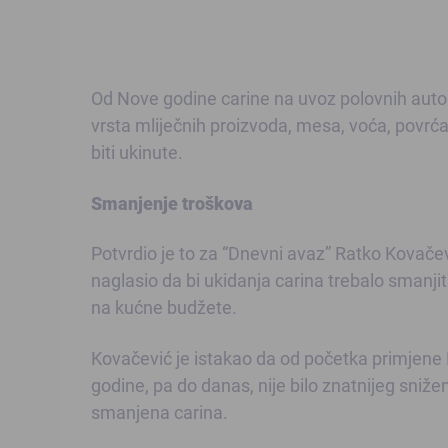
Od Nove godine carine na uvoz polovnih automo
vrsta mliječnih proizvoda, mesa, voća, povrća
biti ukinute.
Smanjenje troškova
Potvrdio je to za “Dnevni avaz” Ratko Kovačev
naglasio da bi ukidanja carina trebalo smanjiti 
na kućne budžete.
Kovačević je istakao da od početka primjene
godine, pa do danas, nije bilo znatnijeg sniže
smanjena carina.