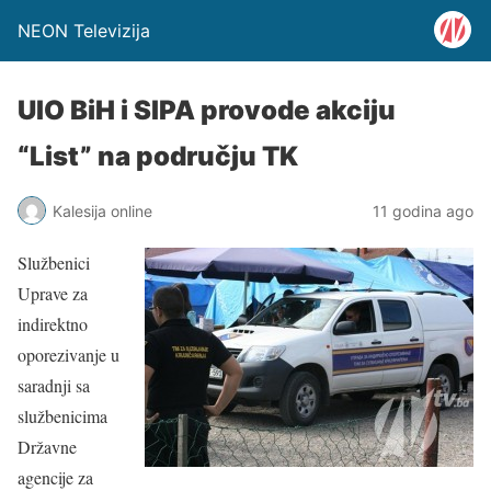
NEON Televizija
UIO BiH i SIPA provode akciju
“List” na području TK
Kalesija online
11 godina ago
Službenici
Uprave za
indirektno
oporezivanje u
saradnji sa
službenicima
Državne
agencije za