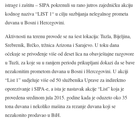
istrage i zaštitu – SIPA pokrenuli su rano jutros zajedničku akciju
kodnog naziva “LIST 1“ u cilju suzbijanja nelegalnog prometa
duvana u Bosni i Hercegovini.
Aktivnosti na terenu provode se na šest lokacija: Tuzla, Bijeljina,
Srebrenik, Brčko, tržnica Arizona i Sarajevo. U toku dana
očekuje se privođenje više od deset lica na obavještajne razgovore
u Tuzli, za koje su u ranijem periodu prikupljani dokazi da se bave
nezakonitim prometom duvana u Bosni i Hercegovini. U akciji
“List 1” sudjeluje više od 50 službenika Uprave za indirektno
oporezivanje i SIPA-e, a ista je nastavak akcije “List” koja je
provedena sredinom jula 2015. godine kada je oduzeto oko 35
tona duvana i nekoliko mašina za rezanje duvana koji se
nezakonito prodavao u BiH.