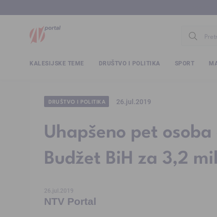
www.ntv.
KALESIJSKE TEME
DRUŠTVO I POLITIKA
SPORT
MA
26.jul.2019
DRUŠTVO I POLITIKA
Uhapšeno pet osoba o
Budžet BiH za 3,2 mi
26.jul.2019
NTV Portal