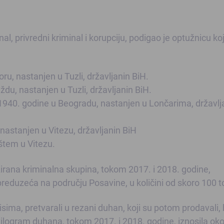
al, privredni kriminal i korupciju, podigao je optužnicu k
ru, nastanjen u Tuzli, državljanin BiH.
ždu, nastanjen u Tuzli, državljanin BiH.
1940. godine u Beogradu, nastanjen u Lončarima, državlj
 nastanjen u Vitezu, državljanin BiH
ištem u Vitezu.
zirana kriminalna skupina, tokom 2017. i 2018. godine,
 preduzeća na području Posavine, u količini od skoro 100 t
ima, pretvarali u rezani duhan, koji su potom prodavali,
kilogram duhana, tokom 2017. i 2018. godine, iznosila ok