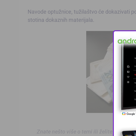
Navode optužnice, tužilaštvo će dokazivati po
stotina dokaznih materijala.
Znate nešto više o temi ili želite prijaviti