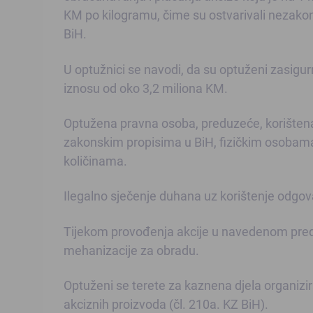
KM po kilogramu, čime su ostvarivali nezakon
BiH.
U optužnici se navodi, da su optuženi zasigurn
iznosu od oko 3,2 miliona KM.
Optužena pravna osoba, preduzeće, korištena
zakonskim propisima u BiH, fizičkim osobam
količinama.
Ilegalno sječenje duhana uz korištenje odgov
Tijekom provođenja akcije u navedenom predmet
mehanizacije za obradu.
Optuženi se terete za kaznena djela organizi
akciznih proizvoda (čl. 210a. KZ BiH).