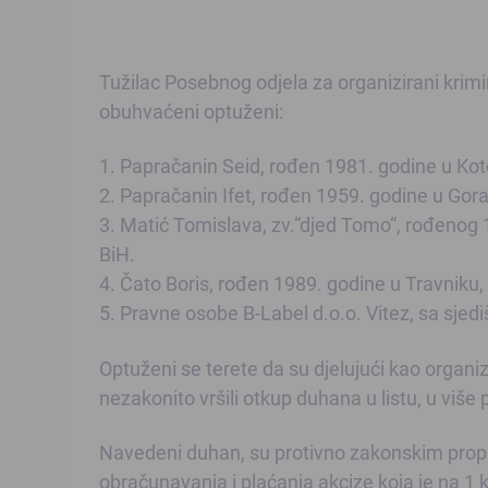
Tužilac Posebnog odjela za organizirani krimin
obuhvaćeni optuženi:
1. Papračanin Seid, rođen 1981. godine u Koto
2. Papračanin Ifet, rođen 1959. godine u Gora
3. Matić Tomislava, zv.“djed Tomo“, rođenog 
BiH.
4. Čato Boris, rođen 1989. godine u Travniku,
5. Pravne osobe B-Label d.o.o. Vitez, sa sjed
Optuženi se terete da su djelujući kao organi
nezakonito vršili otkup duhana u listu, u više
Navedeni duhan, su protivno zakonskim propis
obračunavanja i plaćanja akcize koja je na 1 