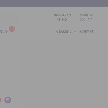
sija.co.ba
KALESIJA
NEDJELJA,9
9:53
4°
UŽIVO
O KALESIJI
KONTAKT