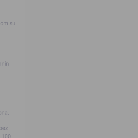
ojom su
anin
ona.
 bez
o 100