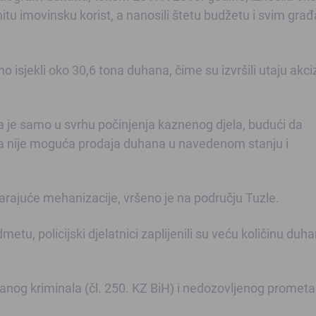
itu imovinsku korist, a nanosili štetu budžetu i svim gra
o isjekli oko 30,6 tona duhana, čime su izvršili utaju akci
 je samo u svrhu počinjenja kaznenog djela, budući da
a nije moguća prodaja duhana u navedenom stanju i
arajuće mehanizacije, vršeno je na području Tuzle.
u, policijski djelatnici zaplijenili su veću količinu duha
ranog kriminala (čl. 250. KZ BiH) i nedozovljenog prometa