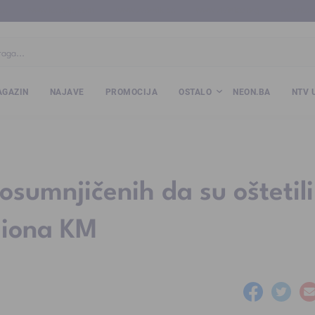
ba
www.kalesija.com
www.zvornik.ba
www.zivinice.org
www.kale
GAZIN
NAJAVE
PROMOCIJA
OSTALO
NEON.BA
NTV 
sumnjičenih da su oštetili
liona KM