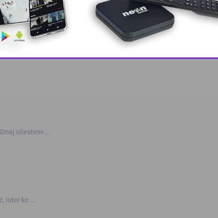
This popup will close in:
10
 Zmaj učestvov …
, lider ko …