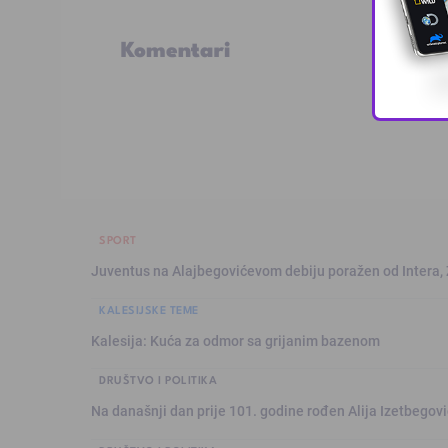
Komentari
SPORT
Juventus na Alajbegovićevom debiju poražen od Intera,
KALESIJSKE TEME
Kalesija: Kuća za odmor sa grijanim bazenom
DRUŠTVO I POLITIKA
Na današnji dan prije 101. godine rođen Alija Izetbegović