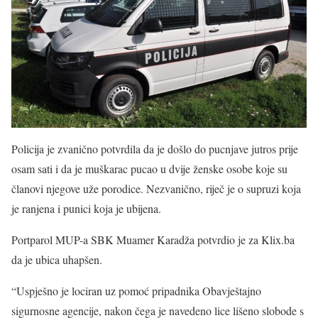
Policija je zvanično potvrdila da je došlo do pucnjave jutros prije
osam sati i da je muškarac pucao u dvije ženske osobe koje su
članovi njegove uže porodice. Nezvanično, riječ je o supruzi koja
je ranjena i punici koja je ubijena.
Portparol MUP-a SBK Muamer Karadža potvrdio je za Klix.ba
da je ubica uhapšen.
“Uspješno je lociran uz pomoć pripadnika Obavještajno
sigurnosne agencije, nakon čega je navedeno lice lišeno slobode s