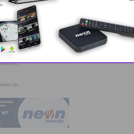
oz
rvenstvu u Parizu
otvara u S …
This popup will close in:
9
elare i lju …