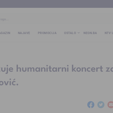
ba
www.kalesija.com
www.zvornik.ba
www.zivinice.org
www.kale
GAZIN
NAJAVE
PROMOCIJA
OSTALO
NEON.BA
NTV 
je humanitarni koncert z
ović.