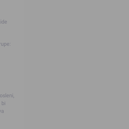
Aide
rupe:
osleni,
 bi
va