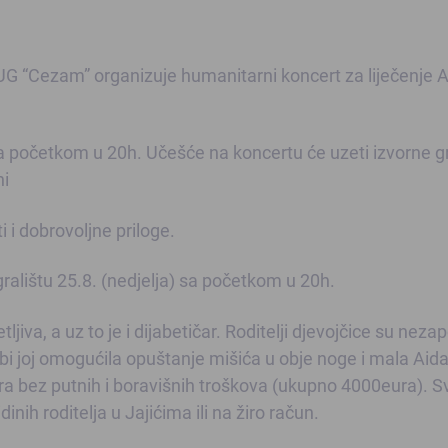
 UG “Cezam” organizuje humanitarni koncert za liječenje 
 sa početkom u 20h. Učešće na koncertu će uzeti izvorne g
ni
i i dobrovoljne priloge.
alištu 25.8. (nedjelja) sa početkom u 20h.
ljiva, a uz to je i dijabetičar. Roditelji djevojčice su nezap
a bi joj omogućila opuštanje mišića u obje noge i mala Aida
ra bez putnih i boravišnih troškova (ukupno 4000eura). S
nih roditelja u Jajićima ili na žiro račun.