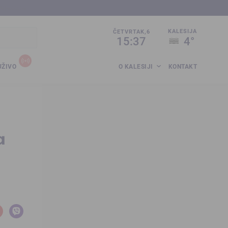
sija.co.ba
KALESIJA
ČETVRTAK,6
15:37
4°
UŽIVO
O KALESIJI
KONTAKT
a