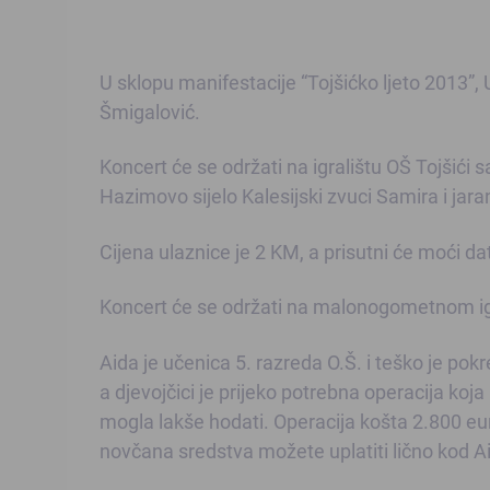
U sklopu manifestacije “Tojšićko ljeto 2013”,
Šmigalović.
Koncert će se održati na igralištu OŠ Tojšići
Hazimovo sijelo Kalesijski zvuci Samira i jara
Cijena ulaznice je 2 KM, a prisutni će moći dat
Koncert će se održati na malonogometnom igr
Aida je učenica 5. razreda O.Š. i teško je pokret
a djevojčici je prijeko potrebna operacija koj
mogla lakše hodati. Operacija košta 2.800 eu
novčana sredstva možete uplatiti lično kod Aidi