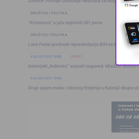
Živinice: Počinje izdavanje iskaznica za besplatan prev
DRUŠTVO I POLITIKA
“Krimolovci” u julu zaprimili 301 poziv
DRUŠTVO I POLITIKA
Lana Pudar predvodi reprezentaciju BiH na Evropskom p
KALESIJSKE TEME
SPORT
Kalesijski „federalci“ saznali raspored: Mladost sezonu 
KALESIJSKE TEME
Drugi sajam meda i zdravog življenja u Kalesiji okupio pč