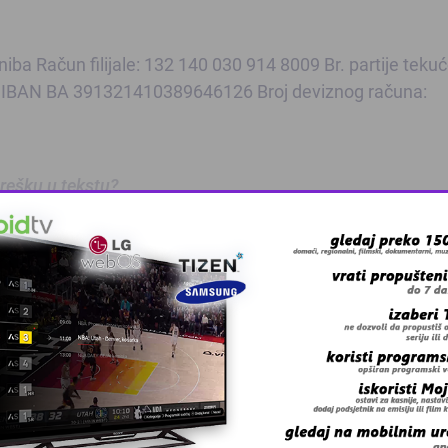
a Račun filijale: 132 140 030 914 8009 Br. partije teku
n: IBAN BA 391321410389646126 Broj deviznog računa:
 grešku u tekstu?