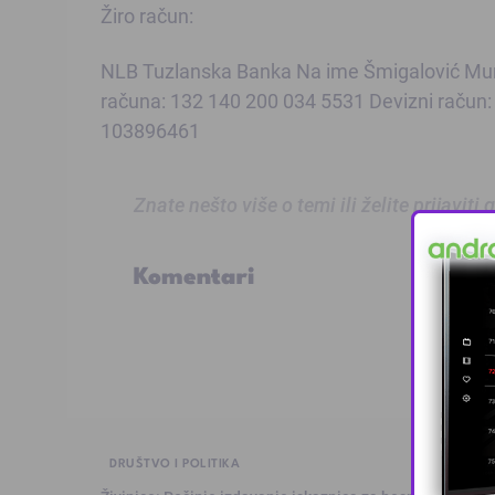
Žiro račun:
NLB Tuzlanska Banka Na ime Šmigalović Munib
računa: 132 140 200 034 5531 Devizni raču
103896461
Znate nešto više o temi ili želite prijaviti
Komentari
DRUŠTVO I POLITIKA