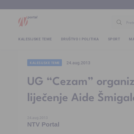
www.ntv.
KALESIJSKE TEME
DRUŠTVO I POLITIKA
SPORT
MA
24.aug.2013
KALESIJSKE TEME
UG “Cezam” organizu
liječenje Aide Šmigal
24.aug.2013
NTV Portal