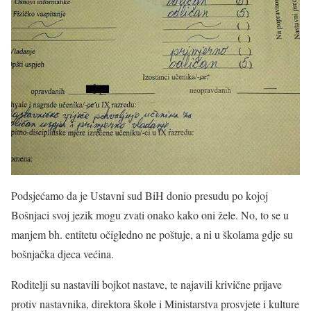
Podsjećamo da je Ustavni sud BiH donio presudu po kojoj
Bošnjaci svoj jezik mogu zvati onako kako oni žele. No, to se u
manjem bh. entitetu očigledno ne poštuje, a ni u školama gdje su
bošnjačka djeca većina.
Roditelji su nastavili bojkot nastave, te najavili krivične prijave
protiv nastavnika, direktora škole i Ministarstva prosvjete i kulture