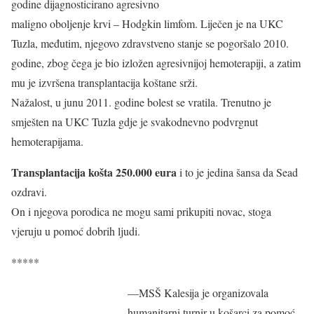
godine dijagnosticirano agresivno
maligno oboljenje krvi – Hodgkin limfom. Liječen je na UKC
Tuzla, međutim, njegovo zdravstveno stanje se pogoršalo 2010.
godine, zbog čega je bio izložen agresivnijoj hemoterapiji, a zatim
mu je izvršena transplantacija koštane srži.
Nažalost, u junu 2011. godine bolest se vratila. Trenutno je
smješten na UKC Tuzla gdje je svakodnevno podvrgnut
hemoterapijama.
Transplantacija košta 250.000 eura
i to je jedina šansa da Sead
ozdravi.
On i njegova porodica ne mogu sami prikupiti novac, stoga
vjeruju u pomoć dobrih ljudi.
*****
—MSŠ Kalesija je organizovala
humanitarni turnir u košarci za pomoć