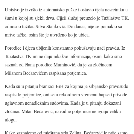
Ubistvo je izvršio iz automatske puške i ostavio tijela nesretnika u
šumi u kojoj su sjekli drva. Cijeli slučaj preuzelo je Tužilaštvo TK,
odnosno tužilac Silva Stanković. Do danas, nije se pomaklo sa
mrtve tačke, osim što je utvrđeno ko je ubica.
Porodice i djeca ubijenih konstantno pokušavaju naći pravdu. Iz
Tužilaštva TK im ne daju nikakve informacije, osim, kako smo
saznali od člana porodice Muminović, da je za zločincem
Milanom Bećarevićem raspisana potjernica.
Kada su u pitanju branioci BiH za kojima je srbijansko pravosuđe
raspisalo potjernice, oni se u rekordnom vremenu hapse i privode
uglavnom nenadležnim sudovima. Kada je u pitanju dokazani
zločinac Milan Bećarević, navodne potjernice ne igraju veliku
ulogu.
Kako saznajemo od mještana sela Zelina, Bećarević je prije samo