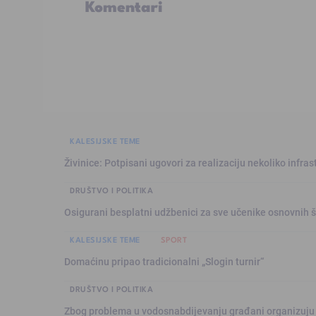
Komentari
KALESIJSKE TEME
Živinice: Potpisani ugovori za realizaciju nekoliko infras
DRUŠTVO I POLITIKA
Osigurani besplatni udžbenici za sve učenike osnovnih š
KALESIJSKE TEME
SPORT
Domaćinu pripao tradicionalni „Slogin turnir“
DRUŠTVO I POLITIKA
Zbog problema u vodosnabdijevanju građani organizuju