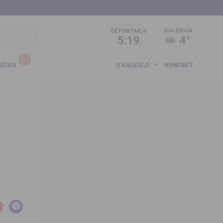
sija.co.ba
KALESIJA
ČETVRTAK,6
5:19
4°
UŽIVO
O KALESIJI
KONTAKT