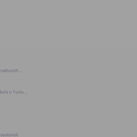
trukturnih …
kola u Tuzla …
 sastanak