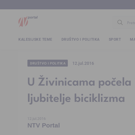
www.ntv.
KALESIJSKE TEME
DRUŠTVO I POLITIKA
SPORT
MA
12.jul.2016
DRUŠTVO I POLITIKA
U Živinicama počela 
ljubitelje biciklizma
12.jul.2016
NTV Portal