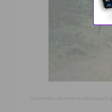
Znate nešto više o temi ili želite prijaviti