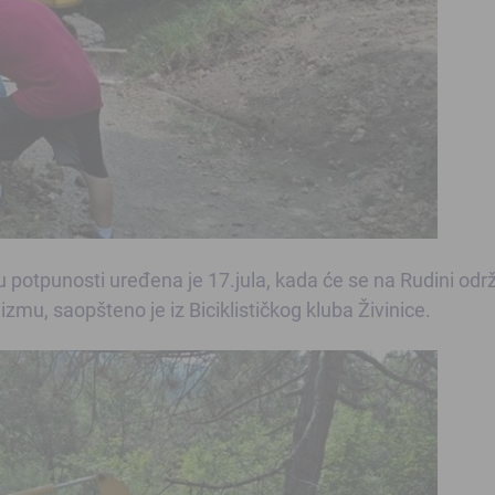
 u potpunosti uređena je 17.jula, kada će se na Rudini održ
zmu, saopšteno je iz Biciklističkog kluba Živinice.