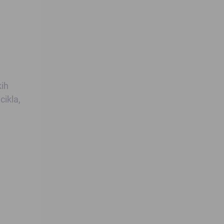
kih
cikla,