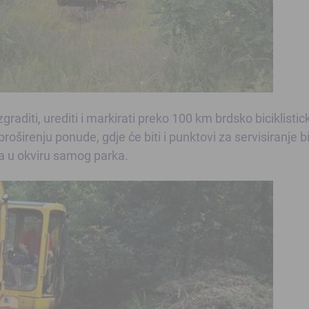
graditi, urediti i markirati preko 100 km brdsko biciklistic
roširenju ponude, gdje će biti i punktovi za servisiranje bi
ma u okviru samog parka.