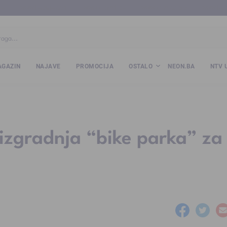
ba
www.kalesija.com
www.zvornik.ba
www.zivinice.org
www.kale
GAZIN
NAJAVE
PROMOCIJA
OSTALO
NEON.BA
NTV 
izgradnja “bike parka” za