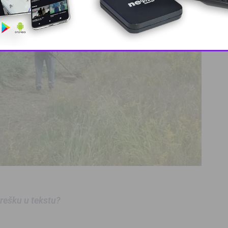
This popup will close in:
8
 grešku u tekstu?