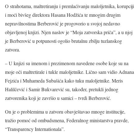
O strahotama, maltretiranju i premlaćivanju maloljetnika, korupciji
i moći bivšeg direktora Hasana Hodžića te mnogim drugim
nepravilnostima Berberović je progovorio u svojoj nedavno
objavljenoj knjizi. Njen naslov je “Moja zatvorska priča”, a u njoj
je Berberović u potpunosti ogolio brutalnu zbilju tuzlanskog
zatvora.
– U knjizi su imenom i prezimenom navedene osobe koje su na
moje oči maltretirale i tukle maloljetnike. Lično sam vidio Adnana
Fejzića i Muhameda Subašića kako tuku maloljetnike. Meris
Halilčević i Samir Bukvarević su, također, pretukli jednog
zatvorenika koji je završio u samici – tvrdi Berberović.
On je o problemima u zatvoru obavještavao mnoge institucije,
tražio pomoć od ombudsmena, Federalnog ministarstva pravde,
“Transparency Internationala”.