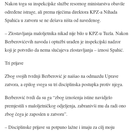
Nakon toga su inspekcijske službe resornog ministarstva obavile
određene istrage, ali prema riječima direktora KPZ-a Nihada
Spahića u zatvoru se ne dešava ništa od navedenog.
– Zlostavljanja maloljetnika nikad nije bilo u KPZ-u Tuzla. Nakon
Berberovićevih navoda i optužbi urađen je inspekcijski nadzor
koji je potvrdio da nema slučajeva zlostavljanja – iznosi Spahić.
Tri prijave
Zbog svojih tvrdnji Berberović je naišao na odmazdu Uprave
zatvora, a epilog svega su tri disciplinska postupka protiv njega.
Berberović tvrdi da su ga “zbog iznošenja istine navidjelo
premjestili s maloljetničkog odjeljenja, zabranivši mu da radi ono
zbog čega je zaposlen u zatvoru”.
– Disciplinske prijave su potpuno lažne i imaju za cilj moju