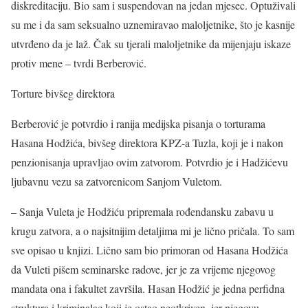
diskreditaciju. Bio sam i suspendovan na jedan mjesec. Optuživali
su me i da sam seksualno uznemiravao maloljetnike, što je kasnije
utvrđeno da je laž. Čak su tjerali maloljetnike da mijenjaju iskaze
protiv mene – tvrdi Berberović.
Torture bivšeg direktora
Berberović je potvrdio i ranija medijska pisanja o torturama
Hasana Hodžića, bivšeg direktora KPZ-a Tuzla, koji je i nakon
penzionisanja upravljao ovim zatvorom. Potvrdio je i Hadžićevu
ljubavnu vezu sa zatvorenicom Sanjom Vuletom.
– Sanja Vuleta je Hodžiću pripremala rođendansku zabavu u
krugu zatvora, a o najsitnijim detaljima mi je lično pričala. To sam
sve opisao u knjizi. Lično sam bio primoran od Hasana Hodžića
da Vuleti pišem seminarske radove, jer je za vrijeme njegovog
mandata ona i fakultet završila. Hasan Hodžić je jedna perfidna
struktura i kriminalac koji je ostao neotkriven, jer njegovu