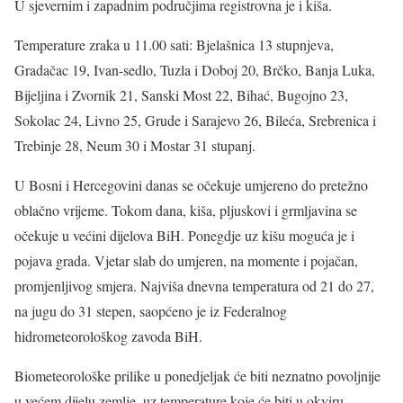
U sjevernim i zapadnim područjima registrovna je i kiša.
Temperature zraka u 11.00 sati: Bjelašnica 13 stupnjeva,
Gradačac 19, Ivan-sedlo, Tuzla i Doboj 20, Brčko, Banja Luka,
Bijeljina i Zvornik 21, Sanski Most 22, Bihać, Bugojno 23,
Sokolac 24, Livno 25, Grude i Sarajevo 26, Bileća, Srebrenica i
Trebinje 28, Neum 30 i Mostar 31 stupanj.
U Bosni i Hercegovini danas se očekuje umjereno do pretežno
oblačno vrijeme. Tokom dana, kiša, pljuskovi i grmljavina se
očekuje u većini dijelova BiH. Ponegdje uz kišu moguća je i
pojava grada. Vjetar slab do umjeren, na momente i pojačan,
promjenljivog smjera. Najviša dnevna temperatura od 21 do 27,
na jugu do 31 stepen, saopćeno je iz Federalnog
hidrometeorološkog zavoda BiH.
Biometeorološke prilike u ponedjeljak će biti neznatno povoljnije
u većem dijelu zemlje, uz temperature koje će biti u okviru