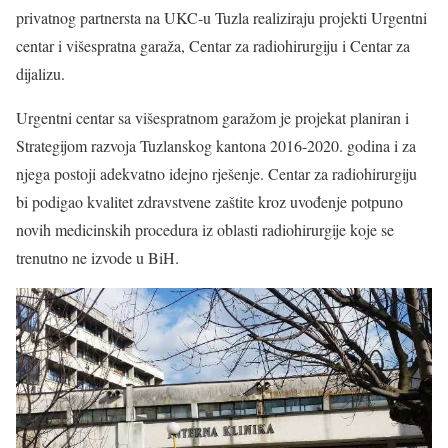
privatnog partnersta na UKC-u Tuzla realiziraju projekti Urgentni
centar i višespratna garaža, Centar za radiohirurgiju i Centar za
dijalizu.
Urgentni centar sa višespratnom garažom je projekat planiran i
Strategijom razvoja Tuzlanskog kantona 2016-2020. godina i za
njega postoji adekvatno idejno rješenje. Centar za radiohirurgiju
bi podigao kvalitet zdravstvene zaštite kroz uvođenje potpuno
novih medicinskih procedura iz oblasti radiohirurgije koje se
trenutno ne izvode u BiH.