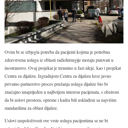
Ovim bi se izbjegla potreba da pacijenti kojima je potrebna
zdravstvena usluga iz oblasti radiohirurgije moraju putovati u
inostranstvo. Ovaj projekat je trenutno u fazi ideje, kao i projekat
Centra za dijalizu. Izgradnjom Centra za dijalizu kroz javno
privatno partnerstvo proces pružanja usluga dijalize bio bi
značajno unaprijeđen u najboljem interesu pacijenata, s obzirom
da bi uslovi prostora, opreme i kadra bili usklađeni sa najvišim
standardima za oblast dijalize.
Uslovi raspoloživosti ove vrste usluga pacijentima se ne bi