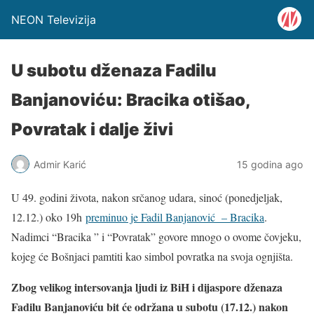
NEON Televizija
U subotu dženaza Fadilu
Banjanoviću: Bracika otišao,
Povratak i dalje živi
Admir Karić
15 godina ago
U 49. godini života, nakon srčanog udara, sinoć (ponedjeljak,
12.12.) oko 19h
preminuo je Fadil Banjanović – Bracika
.
Nadimci “Bracika ” i “Povratak” govore mnogo o ovome čovjeku,
kojeg će Bošnjaci pamtiti kao simbol povratka na svoja ognjišta.
Zbog velikog intersovanja ljudi iz BiH i dijaspore dženaza
Fadilu Banjanoviću bit će održana u subotu (17.12.) nakon