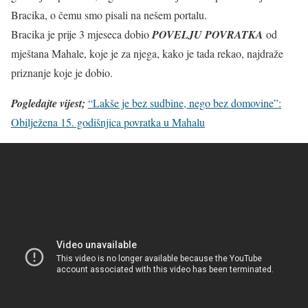
Bracika, o čemu smo pisali na nešem portalu.
Bracika je prije 3 mjeseca dobio
POVELJU POVRATKA
od
mještana Mahale, koje je za njega, kako je tada rekao, najdraže
priznanje koje je dobio.
Pogledajte vijest;
“Lakše je bez sudbine, nego bez domovine”:
Obilježena 15. godišnjica povratka u Mahalu