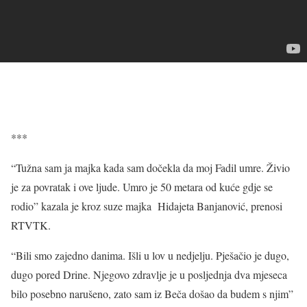
***
“Tužna sam ja majka kada sam dočekla da moj Fadil umre. Živio
je za povratak i ove ljude. Umro je 50 metara od kuće gdje se
rodio” kazala je kroz suze majka Hidajeta Banjanović, prenosi
RTVTK.
“Bili smo zajedno danima. Išli u lov u nedjelju. Pješačio je dugo,
dugo pored Drine. Njegovo zdravlje je u posljednja dva mjeseca
bilo posebno narušeno, zato sam iz Beča došao da budem s njim”