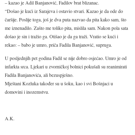
– kazao je Adil Banjanović, Fadilov brat blizanac.
“Došao je kući iz Sarajeva i ostavio stvari. Kazao je da ode do
čaršije. Poslije toga, još je dva puta nazvao da pita kako sam, što
me iznenadilo. Zašto me toliko pita, mislila sam. Nakon pola sata
došao je sin i tražio ga. Otišao je da ga traži. Vratio se kući i
rekao: – babo je umro, priča Fadila Banjanović, supruga.
U posljednjih pet godina Fadil se nije dobro osjećao. Umro je od
infarkta srca. Ljekari u zvorničkoj bolnici pokušali su reanimirati
Fadila Banjanovića, ali bezuspješno.
Mještani Kozluka također su u šoku, kao i svi Bošnjaci u
domovini i inozemstvu.
A.K.