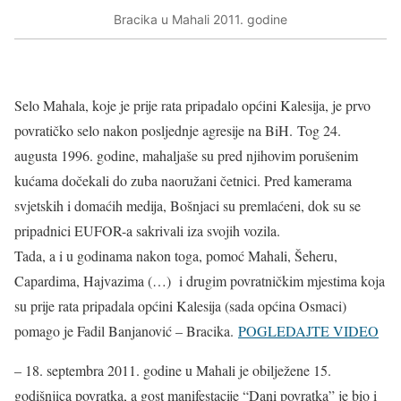
Bracika u Mahali 2011. godine
Selo Mahala, koje je prije rata pripadalo općini Kalesija, je prvo
povratičko selo nakon posljednje agresije na BiH. Tog 24.
augusta 1996. godine, mahaljaše su pred njihovim porušenim
kućama dočekali do zuba naoružani četnici. Pred kamerama
svjetskih i domaćih medija, Bošnjaci su premlaćeni, dok su se
pripadnici EUFOR-a sakrivali iza svojih vozila.
Tada, a i u godinama nakon toga, pomoć Mahali, Šeheru,
Capardima, Hajvazima (…) i drugim povratničkim mjestima koja
su prije rata pripadala općini Kalesija (sada općina Osmaci)
pomago je Fadil Banjanović – Bracika.
POGLEDAJTE VIDEO
– 18. septembra 2011. godine u Mahali je obilježene 15.
godišnjica povratka, a gost manifestacije “Dani povratka” je bio i