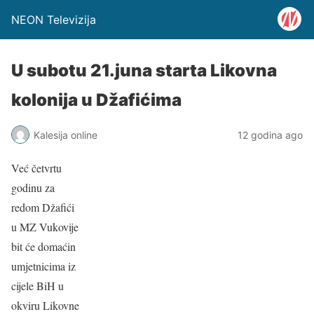
NEON Televizija
U subotu 21.juna starta Likovna
kolonija u Džafićima
Kalesija online
12 godina ago
Već četvrtu
godinu za
redom Džafići
u MZ Vukovije
bit će domaćin
umjetnicima iz
cijele BiH u
okviru Likovne