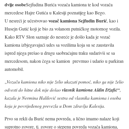
dvije osobe
Sejfudina Burića vozača kamiona te kod vozača
mercedese Hajre Gutića u Kalesiji poznatijeg kao Bego.
vozač kamiona Sejfudin Burić
U nesreći je učestvovao
, kao i
Husejn Gutić koji je bio za volanom putničkog motornog vozila.
Kako RTV Slon saznaje do nesreće je došlo kada je vozač
kamiona izbjegavajući udes sa vozilima koja su se zaustavila
ispred njega prešao u drugu saobraćajnu traku sudarivši se sa
mercedesom, nakon čega se kamion prevrnuo i udario u parkiran
automobil.
„Vozaču kamiona niko nije želio ukazati pomoć, niko ga nije želio
odvesti do hitne dok nije došao
vlasnik kamiona Aldin Džafić“
,
kazala je Nermina Halilović sestra od vlasnika kamiona i osoba
koja je povrijeđenog prevezla u Dom zdravlja Kalesija.
Prvo su rekli da Burić nema povreda, a lično imamo nalaze koji
suprotno govore, tj. govore o stepenu povreda vozača kamiona,