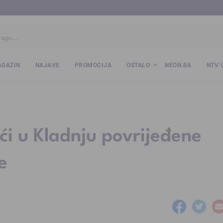
ba
www.kalesija.com
www.zvornik.ba
www.zivinice.org
www.kale
GAZIN
NAJAVE
PROMOCIJA
OSTALO
NEON.BA
NTV 
ći u Kladnju povrijeđene
e