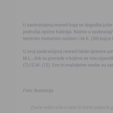
U saobraćajnoj nesreći koja se dogodila jučer
područja općine Kalesija. Naime u saobraćajnoj
teretnim motornim vozilom i M.K. (38) koji je 
U ovoj saobraćajnoj nesreći lakše tjelesne pov
M.L., dok su povrede o kojima se nisu izjasnili
(7) i E.M. (13). Sve tri maloljetne osobe su z
Foto: Ilustracija
Znate nešto više o temi ili želite prijaviti