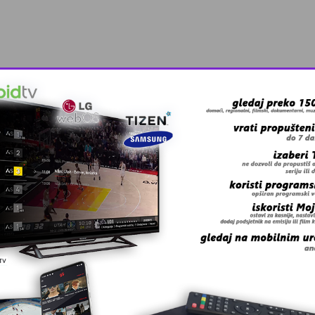
trukturnih …
kola u Tuzla …