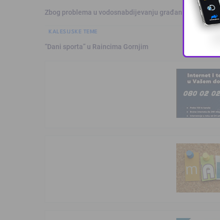
Zbog problema u vodosnabdijevanju građani organizuju
KALESIJSKE TEME
“Dani sporta” u Raincima Gornjim