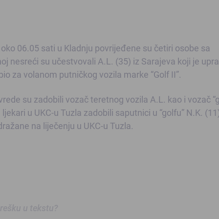
 oko 06.05 sati u Kladnju povrijeđene su četiri osobe sa
 nesreći su učestvovali A.L. (35) iz Sarajeva koji je upra
bio za volanom putničkog vozila marke “Golf II”.
rede su zadobili vozač teretnog vozila A.L. kao i vozač “g
 ljekari u UKC-u Tuzla zadobili saputnici u “golfu” N.K. (11
adražane na liječenju u UKC-u Tuzla.
 grešku u tekstu?