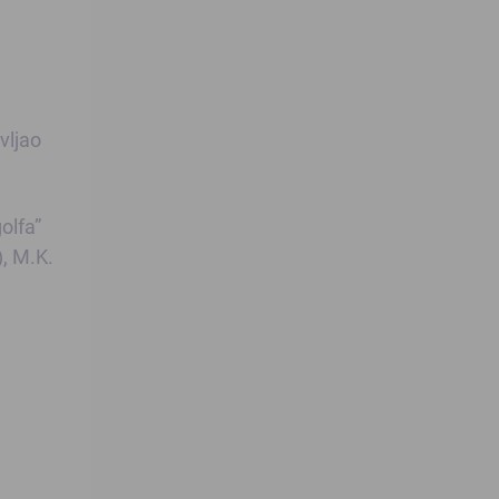
vljao
olfa”
), M.K.