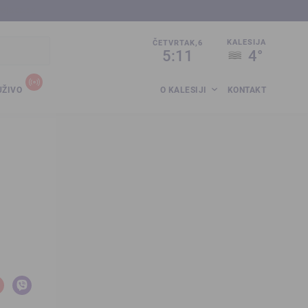
sija.co.ba
KALESIJA
ČETVRTAK,6
5:11
4°
UŽIVO
O KALESIJI
KONTAKT