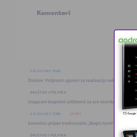
Komentari
KALESIJSKE TEME
Živinice: Potpisani ugovori za realizaciju nekoliko infras
DRUŠTVO I POLITIKA
Osigurani besplatni udžbenici za sve učenike osnovnih š
KALESIJSKE TEME
SPORT
Domaćinu pripao tradicionalni „Slogin turnir“
DRUŠTVO I POLITIKA