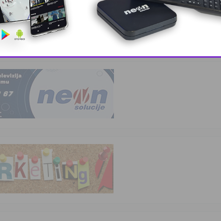
 sastanak
This popup will close in:
10