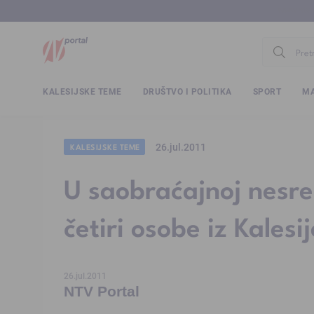
www.ntv.
KALESIJSKE TEME
DRUŠTVO I POLITIKA
SPORT
MA
26.jul.2011
KALESIJSKE TEME
U saobraćajnoj nesre
četiri osobe iz Kalesij
26.jul.2011
NTV Portal