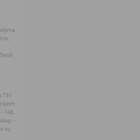
eljima
ima,
đenih,
a 731
ticajem
– 748,
skog –
je su