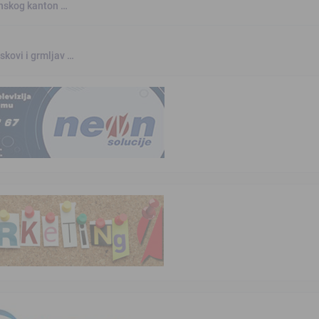
anskog kanton …
skovi i grmljav …