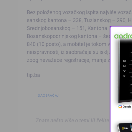
Bez položenog vozačkog ispita najviše vozač
sanskog kantona – 338, Tuzlanskog – 290, 
Srednjobosanskog – 151, Kantona 10-Livno 
Bosanskopodrinjskog kantona – šest. Sigurno
840 (10 posto), a mobitel je tokom vožnje kor
neispravnosti, iz saobraćaja su isključena 774
zbog nevažeće registracije, manje za 506 (14
tip.ba
SAOBRAĆAJ
Znate nešto više o temi ili želite prijaviti