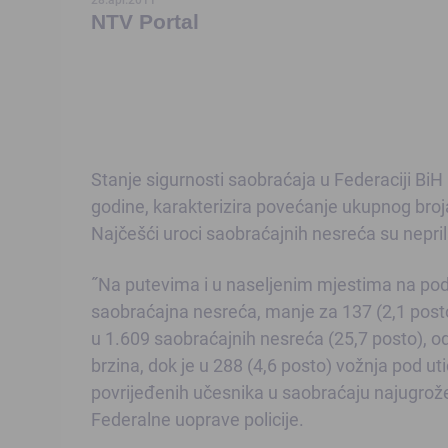
NTV Portal
Stanje sigurnosti saobraćaja u Federaciji BiH 
godine, karakterizira povećanje ukupnog broja
Najčešći uroci saobraćajnih nesreća su nepri
˝Na putevima i u naseljenim mjestima na pod
saobraćajna nesreća, manje za 137 (2,1 pos
u 1.609 saobraćajnih nesreća (25,7 posto), o
brzina, dok je u 288 (4,6 posto) vožnja pod u
povrijeđenih učesnika u saobraćaju najugroženi
Federalne uoprave policije.