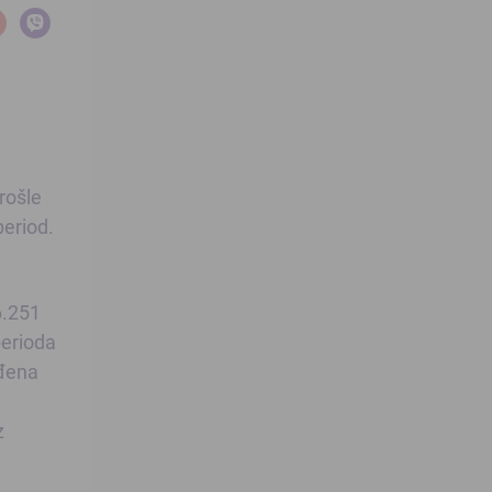
rošle
period.
6.251
perioda
ođena
z