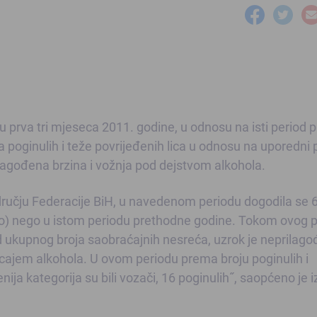
u prva tri mjeseca 2011. godine, u odnosu na isti period p
 poginulih i teže povrijeđenih lica u odnosu na uporedni 
lagođena brzina i vožnja pod dejstvom alkohola.
ručju Federacije BiH, u navedenom periodu dogodila se 
to) nego u istom periodu prethodne godine. Tokom ovog 
d ukupnog broja saobraćajnih nesreća, uzrok je neprilag
ticajem alkohola. U ovom periodu prema broju poginulih i
ja kategorija su bili vozači, 16 poginulih˝, saopćeno je i