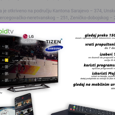
a je otkriveno na području Kantona Sarajevo – 374, Unsk
Hercegovačko-neretvanskog – 251, Zeničko-dobojskog – 
– 67, Zapadnohercegovačkog – 42, Posavskog – osam i
sni pojas tokom vožnje nisu koristila 7.593 vozača, man
istilo 1.736 vozača, više za 379 (28 posto). Zbog tehničk
 vozila, manje za 176 (18,5 posto), a 2.936 vozila su iskl
,7 posto), saopćeno je.
 grešku u tekstu?