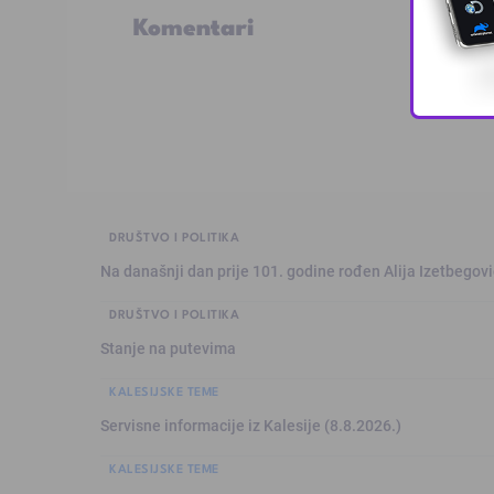
Komentari
DRUŠTVO I POLITIKA
Na današnji dan prije 101. godine rođen Alija Izetbegović
DRUŠTVO I POLITIKA
Stanje na putevima
KALESIJSKE TEME
Servisne informacije iz Kalesije (8.8.2026.)
KALESIJSKE TEME