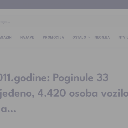
ba
www.kalesija.com
www.zvornik.ba
www.zivinice.org
www.kale
GAZIN
NAJAVE
PROMOCIJA
OSTALO
NEON.BA
NTV 
011.godine: Poginule 33
ijeđeno, 4.420 osoba vozil
ola…