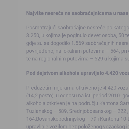
Najviše nesreća na saobraćajnicama u nase
Posmatrajući saobraćajne nesreće po kategori
3.250, u kojima je poginulo devet osoba, 50 
gdje su se dogodilo 1.569 saobraćajnih nesreć
povrijeđeno, na lokalnim putevima – 564, pri 
te na regionalnim putevima – 529 u kojima su 
Pod dejstvom alkohola upravljalo 4.420 voz
Preduzetim mjerama otkriveno je 4.420 vozač
(14,2 posto), u odnosu na isti period 2010. go
alkohola otkriven je na području Kantona Sa
Tuzlanskog – 589, Srednjobosanskog – 222
164,Bosanskopodrinjskog – 79 i Kantona 10-L
upravljale vozilom bez položenog vozačkog isp