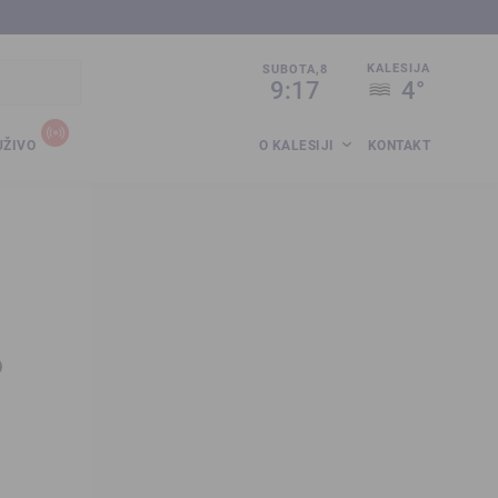
sija.co.ba
KALESIJA
SUBOTA,8
9:17
4°
UŽIVO
O KALESIJI
KONTAKT
o