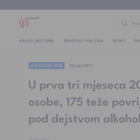
www.ntv.
KALESIJSKE TEME
DRUŠTVO I POLITIKA
SPORT
MA
28.apr.2011
KALESIJSKE TEME
U prva tri mjeseca 2
osobe, 175 teže povr
pod dejstvom alkoh
28.apr.2011