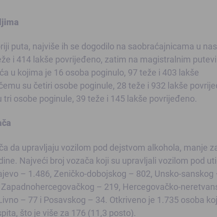
ljima
ji puta, najviše ih se dogodilo na saobraćajnicama u nas
teže i 414 lakše povrijeđeno, zatim na magistralnim putev
a u kojima je 16 osoba poginulo, 97 teže i 403 lakše
čemu su četiri osobe poginule, 28 teže i 932 lakše povrije
tri osobe poginule, 39 teže i 145 lakše povrijeđeno.
ača
a da upravljaju vozilom pod dejstvom alkohola, manje z
dine. Najveći broj vozača koji su upravljali vozilom pod u
rajevo – 1.486, Zeničko-dobojskog – 802, Unsko-sanskog 
 , Zapadnohercegovačkog – 219, Hercegovačko-neretvan
ivno – 77 i Posavskog – 34. Otkriveno je 1.735 osoba ko
ita, što je više za 176 (11,3 posto).