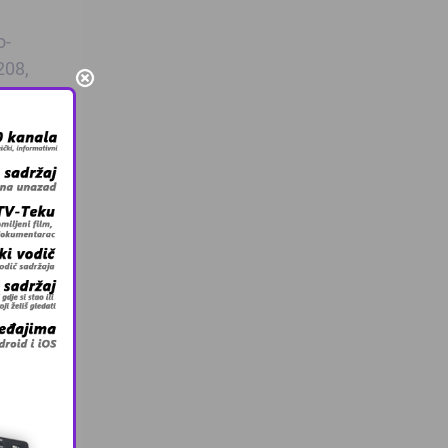
o-
208,
je za
e
jučena