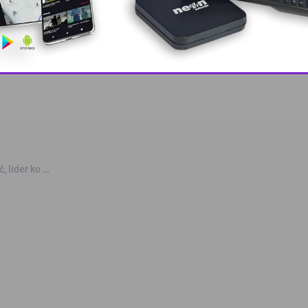
This popup will close in:
10
, lider ko …