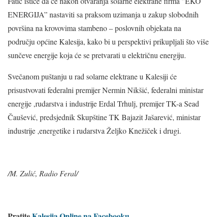
Fatić ističe da će nakon otvaranja solarne elektrane firma ”EKO
ENERGIJA” nastaviti sa praksom uzimanja u zakup slobodnih
površina na krovovima stambeno – poslovnih objekata na
području općine Kalesija, kako bi u perspektivi prikupljali što više
sunčeve energije koja će se pretvarati u električnu energiju.
Svečanom puštanju u rad solarne elektrane u Kalesiji će
prisustvovati federalni premijer Nermin Nikšić, federalni ministar
energije ,rudarstva i industrije Erdal Trhulj, premijer TK-a Sead
Čaušević, predsjednik Skupštine TK Bajazit Jašarević, ministar
industrije ,energetike i rudarstva Željko Knežiček i drugi.
/M. Zulić, Radio Feral/
Pratite
Kalesija Online na Facebooku