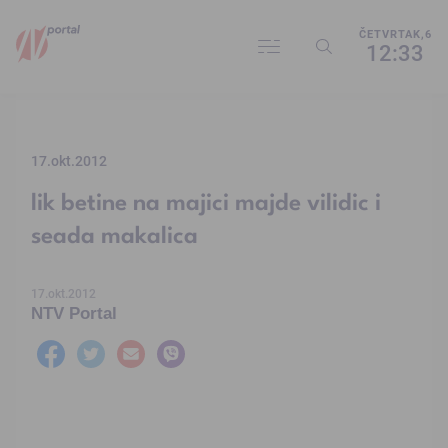
ČETVRTAK,6
12:33
17.okt.2012
lik betine na majici majde vilidic i
seada makalica
17.okt.2012
NTV Portal