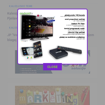
KALESIJSKE TEME
Kalesijski biciklisti organizovali eko akciju čišćenja
Pješavice
KALESIJSKE TEME
JP “Vodovod i kanalizacija Kalesija”: Javni oglas za prijem
blagaj …
This popup will close in:
11
CLOSE