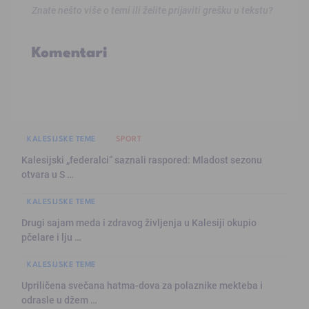
Znate nešto više o temi ili želite prijaviti grešku u tekstu?
Komentari
KALESIJSKE TEME
SPORT
Kalesijski „federalci“ saznali raspored: Mladost sezonu
otvara u S …
KALESIJSKE TEME
Drugi sajam meda i zdravog življenja u Kalesiji okupio
pčelare i lju …
KALESIJSKE TEME
Upriličena svečana hatma-dova za polaznike mekteba i
odrasle u džem …