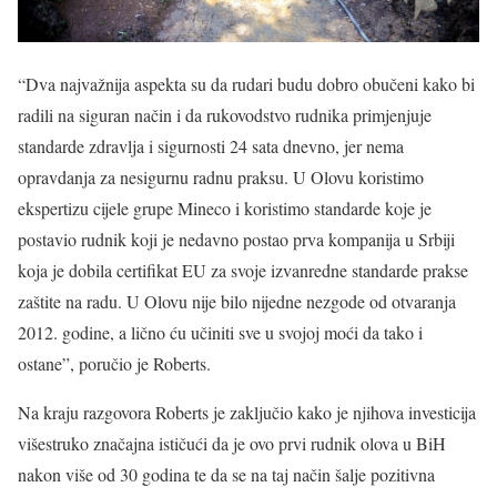
“Dva najvažnija aspekta su da rudari budu dobro obučeni kako bi
radili na siguran način i da rukovodstvo rudnika primjenjuje
standarde zdravlja i sigurnosti 24 sata dnevno, jer nema
opravdanja za nesigurnu radnu praksu. U Olovu koristimo
ekspertizu cijele grupe Mineco i koristimo standarde koje je
postavio rudnik koji je nedavno postao prva kompanija u Srbiji
koja je dobila certifikat EU za svoje izvanredne standarde prakse
zaštite na radu. U Olovu nije bilo nijedne nezgode od otvaranja
2012. godine, a lično ću učiniti sve u svojoj moći da tako i
ostane”, poručio je Roberts.
Na kraju razgovora Roberts je zaključio kako je njihova investicija
višestruko značajna ističući da je ovo prvi rudnik olova u BiH
nakon više od 30 godina te da se na taj način šalje pozitivna