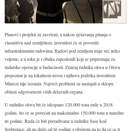
Planovi i projekti su završeni, a nakon rješavanja pitanja o
vlasništvu nad zemljištem, investitori će se posvetiti
infrastrukturnim radovima. Radovi pod zemljom traju već neko
vrijeme, a u toku je i obuka zaposlenih koji se pripremaju za
rudarske operacije u budućnosti. Značaj rudnika olova u Olovu
prepoznat je na lokalnom nivou i njihova podrška investitoru
Minecu nije izostala. Najveći problemi su nastajali u sklopu
oblasti odgovornosti viših državnih organa.
U rudniku olova bit će iskopano 120.000 tona rude u 2018.
godini, što će se povećati na maksimalno 150.000 tona u naredne
tri godine. Ruda će biti prerađivana u rudniku Sase kod
Srebrenice, ali ne duže od tri godine s obzirom na to da će se ti