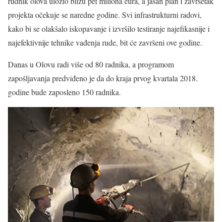
rudnik olova uložio blizu pet miliona eura, a jasan plan i završetak
projekta očekuje se naredne godine. Svi infrastrukturni radovi,
kako bi se olakšalo iskopavanje i izvršilo testiranje najefikasnije i
najefektivnije tehnike vađenja rude, bit će završeni ove godine.
Danas u Olovu radi više od 80 radnika, a programom
zapošljavanja predviđeno je da do kraja prvog kvartala 2018.
godine bude zaposleno 150 radnika.