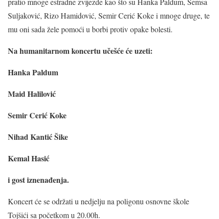
pratio mnoge estradne zvijezde kao što su Hanka Paldum, Šemsa
Suljaković, Rizo Hamidović, Semir Cerić Koke i mnoge druge, te
mu oni sada žele pomoći u borbi protiv opake bolesti.
Na humanitarnom koncertu učešće će uzeti:
Hanka Paldum
Maid Halilović
Semir Cerić Koke
Nihad Kantić Šike
Kemal Hasić
i gost iznenađenja.
Koncert će se održati u nedjelju na poligonu osnovne škole
Tojšići sa početkom u 20.00h.