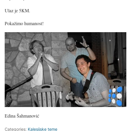
Ulaz je 5KM.
Pokažimo humanost!
Edina Šahmanović
Categories:
Kalesijske teme