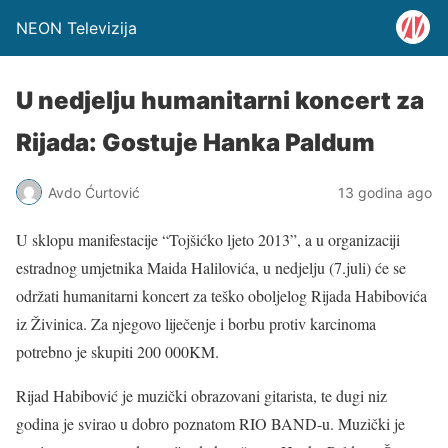
NEON Televizija
U nedjelju humanitarni koncert za
Rijada: Gostuje Hanka Paldum
Avdo Ćurtović
13 godina ago
U sklopu manifestacije “Tojšićko ljeto 2013”, a u organizaciji
estradnog umjetnika Maida Halilovića, u nedjelju (7.juli) će se
održati humanitarni koncert za teško oboljelog Rijada Habibovića
iz Živinica. Za njegovo liječenje i borbu protiv karcinoma
potrebno je skupiti 200 000KM.
Rijad Habibović je muzički obrazovani gitarista, te dugi niz
godina je svirao u dobro poznatom RIO BAND-u. Muzički je