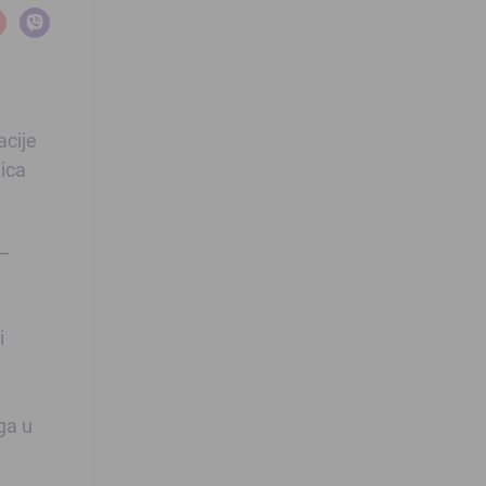
acije
ica
 –
i
ga u