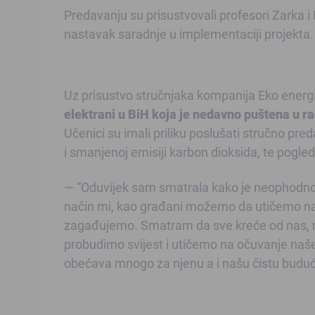
Predavanju su prisustvovali profesori Zarka i
nastavak saradnje u implementaciji projekta.
Uz prisustvo stručnjaka kompanija Eko energija
elektrani u BiH koja je nedavno puštena u rad
Učenici su imali priliku poslušati stručno pre
i smanjenoj emisiji karbon dioksida, te pogleda
— “Oduvijek sam smatrala kako je neophodno p
način mi, kao građani možemo da utičemo na oč
zagađujemo. Smatram da sve kreće od nas, ml
probudimo svijest i utičemo na očuvanje naše
obećava mnogo za njenu a i našu čistu budu