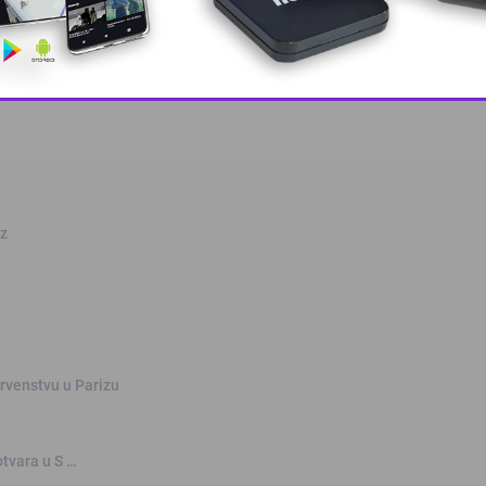
This popup will close in:
10
oz
rvenstvu u Parizu
otvara u S …