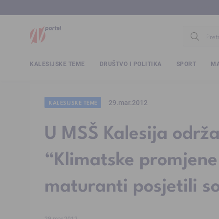
www.ntv.
KALESIJSKE TEME
DRUŠTVO I POLITIKA
SPORT
MA
29.mar.2012
KALESIJSKE TEME
U MSŠ Kalesija održ
“Klimatske promjene 
maturanti posjetili 
29.mar.2012