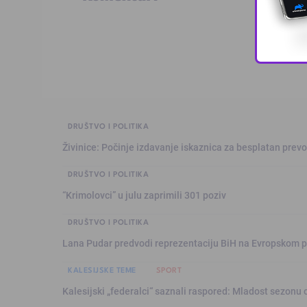
DRUŠTVO I POLITIKA
Živinice: Počinje izdavanje iskaznica za besplatan prev
DRUŠTVO I POLITIKA
“Krimolovci” u julu zaprimili 301 poziv
DRUŠTVO I POLITIKA
Lana Pudar predvodi reprezentaciju BiH na Evropskom p
KALESIJSKE TEME
SPORT
Kalesijski „federalci“ saznali raspored: Mladost sezonu 