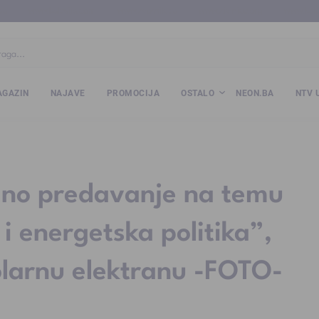
ba
www.kalesija.com
www.zvornik.ba
www.zivinice.org
www.kale
GAZIN
NAJAVE
PROMOCIJA
OSTALO
NEON.BA
NTV 
ano predavanje na temu
i energetska politika”,
solarnu elektranu -FOTO-