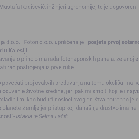
 Mustafa Radišević, inžinjeri agronomije, te je dogovoren
 d.o.o. i Foton d.o.o. upriličena je i
posjeta prvoj solarn
 u Kalesiji.
davanje o principima rada fotonaponskih panela, zelenoj en
ti rad postrojenja iz prve ruke.
ovećati broj ovakvih predavanja na temu okoliša i na ko
uvanje životne sredine, jer ipak mi smo ti koji je i najv
adih i mi kao budući nosioci ovog društva potrebno je 
 planete Zemlje jer pristup koji današnje društvo ima ne
ćnost”-
istakla je Selma Lačić.