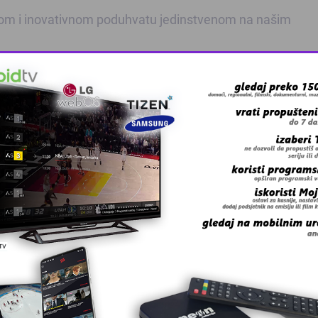
ntnom i inovativnom poduhvatu jedinstvenom na našim
tu izazovima održivosti se implementira uz podršku Alumn
vskog Kantona i Bijeljine.
Pratite
Kalesija Online na Fa
redakcija@kales
 grešku u tekstu?