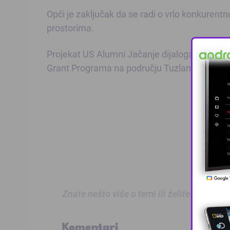
Opći je zaključak da se radi o vrlo konkure
prostorima.
Projekat US Alumni Jačanje dijaloga u susre
Grant Programa na području Tuzlanskog, Posa
Znate nešto više o temi ili želite prijaviti
Komentari