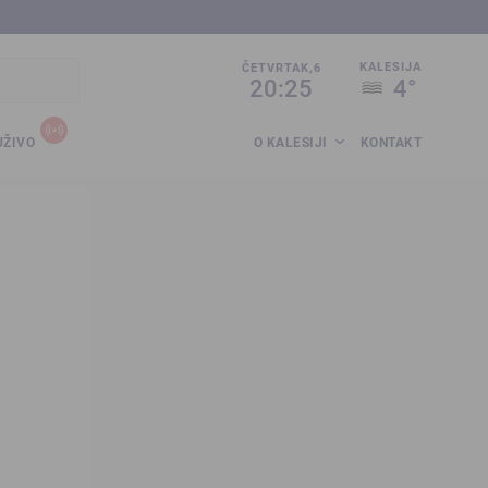
sija.co.ba
KALESIJA
ČETVRTAK,6
20:25
4°
UŽIVO
O KALESIJI
KONTAKT