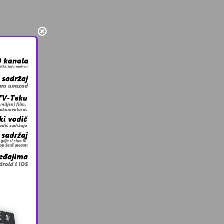
i Mini
cebooku
ija.com