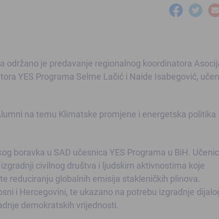
ja održano je predavanje regionalnog koordinatora Asocij
tora YES Programa Selme Lačić i Naide Isabegović, učen
Alumni na temu Klimatske promjene i energetska politika
skog boravka u SAD učesnica YES Programa u BiH. Učenic
 izgradnji civilnog društva i ljudskim aktivnostima koje
e reduciranju globalnih emisija stakleničkih plinova.
osni i Hercegovini, te ukazano na potrebu izgradnje dijalo
adnje demokratskih vrijednosti.