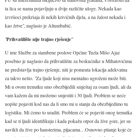
ta lica se nama pojavljuju u dvije različite uloge. Nekada kao
izvršioci prekršaja ili nekih krivičnih djela, a na žalost nekada i
kao žrtve˝, naglasio je Altumbabić.
˝Prihvatilište nije trajno rješenje˝
U ime Službe za stambene poslove Općine Tuzla Mišo Ajaz
posebno je naglasio da prihvatilište za beskućnike u Mihatovićima
ne predstavlja trajno rješenje, niti je pomeuta lokacija adekvatna
za takvo nešto. ˝Za ljude koji nisu mentalno ugroženi može biti.
Mi u ovom trenutku smo obezbijedili smještaj za osam ljudi, ali da
vam kažem da mi možemo smjestiti i 30 ljudi. Problem se neće
uopšte pojaviti kod nas da li smo mi u stanju da obezbijedimo tu
logistiku. Mi ćemo to uraditi. Problem će se pojaviti onog trenutka
kad se ti ljudi identifikuju i kada pokažu otpor da žive gore, jer su
navikli da žive po hausterima, pijacama…Osnovno pitanje koje će