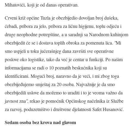
Mihatovići, koji je od danas operativan.
Crveni križ općine Tuzla je obezbijedio dovoljan broj dušeka,
ćebadi, pribora za jelo, pribora za ličnu higijenu, toplu odjeću i
druge neophodne potrepštine, a u saradnji sa Narodnom kuhinjom
obezbijedit će se i dostava toplih obroka za pomenuta lica. ˝Mi
smo uspjeli u toku jučerašnjeg dana završiti sve operativne
poslove oko logistike, tako da već je centar u funkciji. Po našim
informacijama se radi o 10 poznatih beskućnika koji su
identificirani. Mogući broj, naravno da je veći, i mi zbog toga
obezbijeđujemo smještaj za 20 osoba. Najvažnije je da smo
obezbijedili uslove da možemo to uraditi i to je veoma važno da
javnost zna˝, rekao je pomoćnik Općinskog načelnika iz Službe
za razvoj, poduzetništvo i društvene djelatnosti Safet Husanović.
Sedam osoba bez krova nad glavom