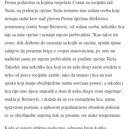
Prema podacima sa kojima raspolaže Centar za socijalni rad
Tuzla, na području općine Tuzla trenutno ima sedam osoba koje
nemaju stalni krov nad glavom.Prema riječima direktorice
pomenutog centra Sonje Brčinović, od sedam osoba, nekoliko lica
nije sa naše općine i nemaju mjesto prebivališta. ˝Kao takve mi
ćemo, dok dođemo do saznanja sa kojih su općina, uputiti njima
zahtjeve da preuzmu brigu o svojim stanovnicima, jer smo mi
nadležni samo po mjestu prebivališta za građane općine Tuzla.
Također, ima nekoliko lica koji su na neki drugi način uvedeni u
neko od prava socijalne zaštite, tako da imamo i lica na tom
spisku koji imaju obezbijeđenu stalnu novčanu pomoć, a također i
lica čiju smo djecu smjestili u dom ili neku drugu vrstu smještaja˝,
istakla je Brčinović, i dodala da su sva zastupljena lica, njima
uglavnom poznata, a njihovom pojedinačnom obradom pokušat
će se obezbijediti smještaj dok su prisutne ove niske temperature.
Kada se govori striktno podacima, odnosno broju koliko