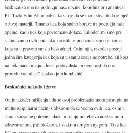
beskućnika ima na području naše općine, koordinator i analitičar
PU Tuzla Edin Altumbabić, kazao je da se mora shvatiti da je riječ
o živoj materiji. ˝Imamo lica koja stalno borave na području naše
općine, kao i lica koja povremeno dolaze. Također, mi smo pri
sačinjavanju ovih podataka koristili se podacima samo o licima
koja su u pravom smislu beskućnici. Osim njih, također postoji
jedna šira kategorija lica koja su u stanju socijalne potrebe, ali koja
na neki način imaju adresu prebivališta i mogućnost da noć
provedu van ulice˝, istakao je Altumbabić.
Beskućnici nekada i žrtve
On je također mišljenja i da se ovoj problematici mora pristupiti na
multidisciplinarni način, s obzirom da se većina ovih lica, osim u
stanju socijalne potrebe nalazi i u stanju potrebe za adekvatnom
zdravstvenom, psihološkom, i svakom drugom njegom. ˝Ova lica
PU su interesantna isključivo sa stanovišta građana, s obzirom da