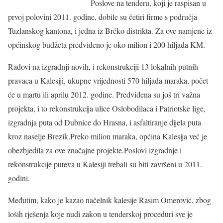
Poslove na tenderu, koji je raspisan u
prvoj polovini 2011. godine, dobile su četiri firme s područja
Tuzlanskog kantona, i jedna iz Brčko distrikta. Za ove namjene iz
općinskog budžeta predviđeno je oko milion i 200 hiljada KM.
Radovi na izgradnji novih, i rekonstrukciji 13 lokalnih putnih
pravaca u Kalesiji, ukupne vrijednosti 570 hiljada maraka, počet
će u martu ili aprilu 2012. godine. Predviđena su još tri važna
projekta, i to rekonstrukcija ulice Oslobodilaca i Patriotske lige,
izgradnja puta od Dubnice do Hrasna, i asfaltiranje dijela puta
kroz naselje Brezik.Preko milion maraka, općina Kalesija već je
obezbjedila za ove značajne projekte.Poslovi izgradnje i
rekonstrukcije puteva u Kalesiji trebali su biti završeni u 2011.
godini.
Međutim, kako je kazao načelnik kalesije Rasim Omerović, zbog
loših rješenja koje nudi zakon u tenderskoj proceduri sve je