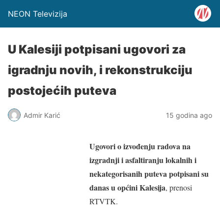
NEON Televizija
U Kalesiji potpisani ugovori za
igradnju novih, i rekonstrukciju
postojećih puteva
Admir Karić
15 godina ago
Ugovori o izvođenju radova na
izgradnji i asfaltiranju lokalnih i
nekategorisanih puteva potpisani su
danas u općini Kalesija
, prenosi
RTVTK.