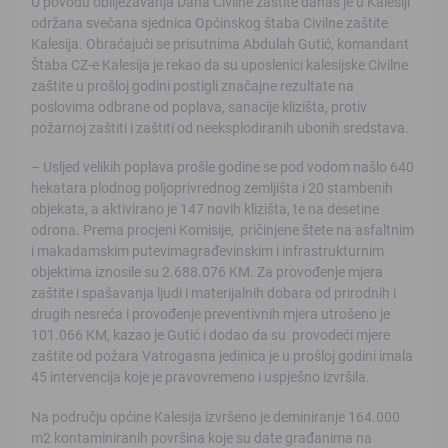
U povodu obilježavanja Dana Civilne zaštite danas je u Kalesiji
održana svečana sjednica Općinskog štaba Civilne zaštite
Kalesija. Obraćajući se prisutnima Abdulah Gutić, komandant
Štaba CZ-e Kalesija je rekao da su uposlenici kalesijske Civilne
zaštite u prošloj godini postigli značajne rezultate na
poslovima odbrane od poplava, sanacije klizišta, protiv
požarnoj zaštiti i zaštiti od neeksplodiranih ubonih sredstava.
– Usljed velikih poplava prošle godine se pod vodom našlo 640
hekatara plodnog poljoprivrednog zemljišta i 20 stambenih
objekata, a aktivirano je 147 novih klizišta, te na desetine
odrona. Prema procjeni Komisije, pričinjene štete na asfaltnim
i makadamskim putevimagrađevinskim i infrastrukturnim
objektima iznosile su 2.688.076 KM. Za provođenje mjera
zaštite i spašavanja ljudi i materijalnih dobara od prirodnih i
drugih nesreća i provođenje preventivnih mjera utrošeno je
101.066 KM, kazao je Gutić i dodao da su provodeći mjere
zaštite od požara Vatrogasna jedinica je u prošloj godini imala
45 intervencija koje je pravovremeno i uspješno izvršila.
Na području općine Kalesija izvršeno je deminiranje 164.000
m2 kontaminiranih površina koje su date građanima na