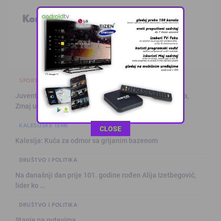
Komentari
SPORT
Juventus na Alajbegovićevom debiju poražen od Intera,
Zmaj učestvov …
KALESIJSKE TEME
This popup will close in:
10
CLOSE
Kalesija: Kuća za odmor sa grijanim bazenom
DRUŠTVO I POLITIKA
Na današnji dan prije 101. godine rođen Alija Izetbegović,
lider ko …
DRUŠTVO I POLITIKA
Stanje na putevima