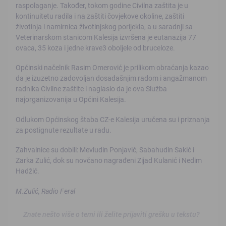
raspolaganje. Također, tokom godine Civilna zaštita je u
kontinuitetu radila i na zaštiti čovjekove okoline, zaštiti
životinja i namirnica životinjskog porijekla, a u saradnji sa
Veterinarskom stanicom Kalesija izvršena je eutanazija 77
ovaca, 35 koza i jedne krave3 oboljele od bruceloze.
Općinski načelnik Rasim Omerović je prilikom obraćanja kazao
da je izuzetno zadovoljan dosadašnjim radom i angažmanom
radnika Civilne zaštite i naglasio da je ova Služba
najorganizovanija u Općini Kalesija.
Odlukom Općinskog štaba CZ-e Kalesija uručena su i priznanja
za postignute rezultate u radu.
Zahvalnice su dobili: Mevludin Ponjavić, Sabahudin Sakić i
Zarka Zulić, dok su novčano nagrađeni Zijad Kulanić i Nedim
Hadžić.
M.Zulić, Radio Feral
Znate nešto više o temi ili želite prijaviti grešku u tekstu?