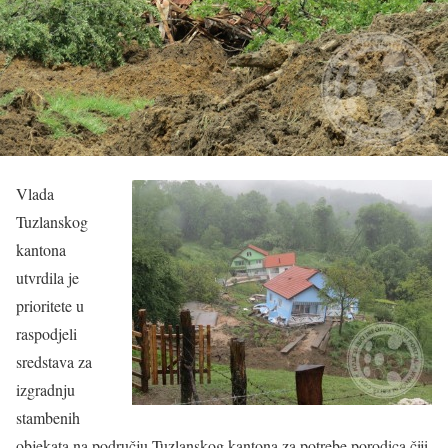
Vlada
Tuzlanskog
kantona
utvrdila je
prioritete u
raspodjeli
sredstava za
izgradnju
stambenih
objekata na području Tuzlanskog kantona za potrebe porodica čiji