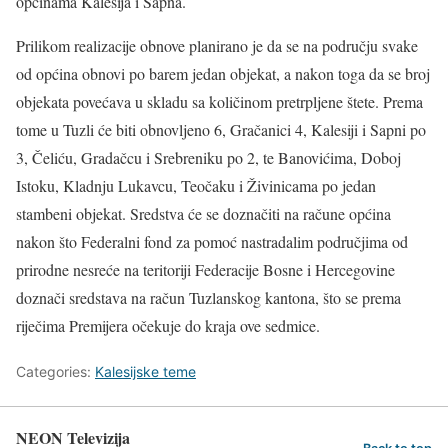
općinama Kalesija i Sapna.
Prilikom realizacije obnove planirano je da se na području svake
od općina obnovi po barem jedan objekat, a nakon toga da se broj
objekata povećava u skladu sa količinom pretrpljene štete. Prema
tome u Tuzli će biti obnovljeno 6, Gračanici 4, Kalesiji i Sapni po
3, Čeliću, Gradačcu i Srebreniku po 2, te Banovićima, Doboj
Istoku, Kladnju Lukavcu, Teočaku i Živinicama po jedan
stambeni objekat. Sredstva će se doznačiti na račune općina
nakon što Federalni fond za pomoć nastradalim područjima od
prirodne nesreće na teritoriji Federacije Bosne i Hercegovine
doznači sredstava na račun Tuzlanskog kantona, što se prema
riječima Premijera očekuje do kraja ove sedmice.
Categories:
Kalesijske teme
NEON Televizija