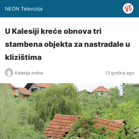
NEON Televizija
U Kalesiji kreće obnova tri
stambena objekta za nastradale u
klizištima
Kalesija online
12 godina ago