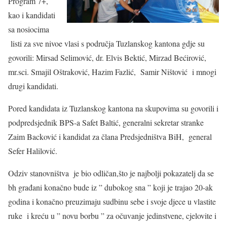
Program 7+,
kao i kandidati
sa nosiocima
listi za sve nivoe vlasi s područja Tuzlanskog kantona gdje su
govorili: Mirsad Selimović, dr. Elvis Bektić, Mirzad Bećirović,
mr.sci. Smajil Oštraković, Hazim Fazlić, Samir Ništović i mnogi
drugi kandidati.
Pored kandidata iz Tuzlanskog kantona na skupovima su govorili i
podpredsjednik BPS-a Safet Baltić, generalni sekretar stranke
Zaim Backović i kandidat za člana Predsjedništva BiH, general
Sefer Halilović.
Odziv stanovništva je bio odličan,što je najbolji pokazatelj da se
bh građani konačno bude iz ” dubokog sna ” koji je trajao 20-ak
godina i konačno preuzimaju sudbinu sebe i svoje djece u vlastite
ruke i kreću u ” novu borbu ” za očuvanje jedinstvene, cjelovite i