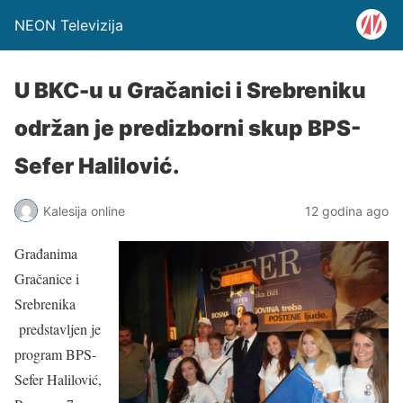
NEON Televizija
U BKC-u u Gračanici i Srebreniku
održan je predizborni skup BPS-
Sefer Halilović.
Kalesija online
12 godina ago
Građanima
Gračanice i
Srebrenika
predstavljen je
program BPS-
Sefer Halilović,