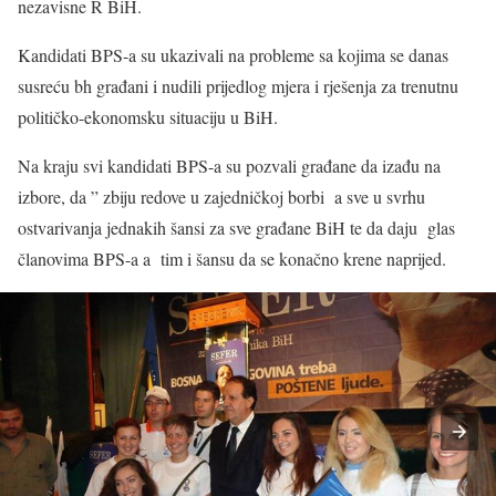
nezavisne R BiH.
Kandidati BPS-a su ukazivali na probleme sa kojima se danas
susreću bh građani i nudili prijedlog mjera i rješenja za trenutnu
političko-ekonomsku situaciju u BiH.
Na kraju svi kandidati BPS-a su pozvali građane da izađu na
izbore, da ” zbiju redove u zajedničkoj borbi a sve u svrhu
ostvarivanja jednakih šansi za sve građane BiH te da daju glas
članovima BPS-a a tim i šansu da se konačno krene naprijed.