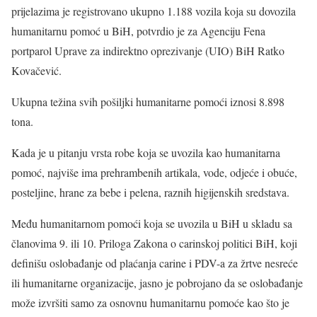
prijelazima je registrovano ukupno 1.188 vozila koja su dovozila
humanitarnu pomoć u BiH, potvrdio je za Agenciju Fena
portparol Uprave za indirektno oprezivanje (UIO) BiH Ratko
Kovačević.
Ukupna težina svih pošiljki humanitarne pomoći iznosi 8.898
tona.
Kada je u pitanju vrsta robe koja se uvozila kao humanitarna
pomoć, najviše ima prehrambenih artikala, vode, odjeće i obuće,
posteljine, hrane za bebe i pelena, raznih higijenskih sredstava.
Među humanitarnom pomoći koja se uvozila u BiH u skladu sa
članovima 9. ili 10. Priloga Zakona o carinskoj politici BiH, koji
definišu oslobađanje od plaćanja carine i PDV-a za žrtve nesreće
ili humanitarne organizacije, jasno je pobrojano da se oslobađanje
može izvršiti samo za osnovnu humanitarnu pomoće kao što je