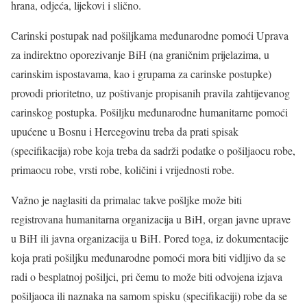
hrana, odjeća, lijekovi i slično.
Carinski postupak nad pošiljkama međunarodne pomoći Uprava
za indirektno oporezivanje BiH (na graničnim prijelazima, u
carinskim ispostavama, kao i grupama za carinske postupke)
provodi prioritetno, uz poštivanje propisanih pravila zahtijevanog
carinskog postupka. Pošiljku međunarodne humanitarne pomoći
upućene u Bosnu i Hercegovinu treba da prati spisak
(specifikacija) robe koja treba da sadrži podatke o pošiljaocu robe,
primaocu robe, vrsti robe, količini i vrijednosti robe.
Važno je naglasiti da primalac takve pošljke može biti
registrovana humanitarna organizacija u BiH, organ javne uprave
u BiH ili javna organizacija u BiH. Pored toga, iz dokumentacije
koja prati pošiljku međunarodne pomoći mora biti vidljivo da se
radi o besplatnoj pošiljci, pri čemu to može biti odvojena izjava
pošiljaoca ili naznaka na samom spisku (specifikaciji) robe da se