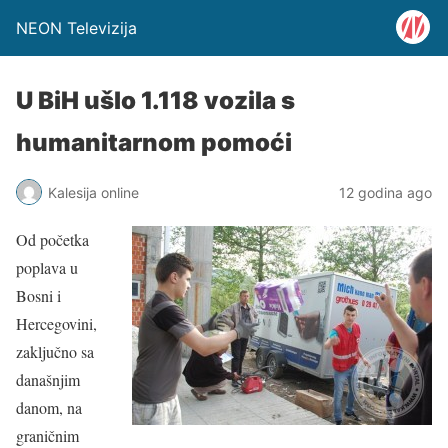
NEON Televizija
U BiH ušlo 1.118 vozila s
humanitarnom pomoći
Kalesija online
12 godina ago
Od početka
poplava u
Bosni i
Hercegovini,
zaključno sa
današnjim
danom, na
graničnim