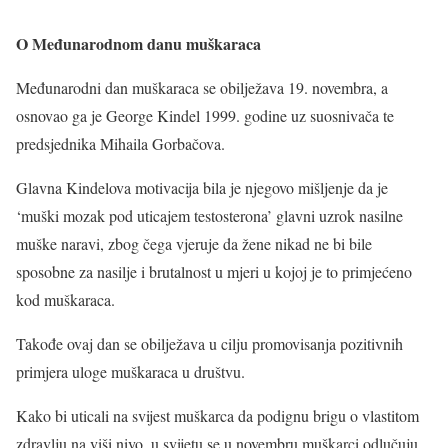
O Međunarodnom danu muškaraca
Međunarodni dan muškaraca se obilježava 19. novembra, a
osnovao ga je George Kindel 1999. godine uz suosnivača te
predsjednika Mihaila Gorbačova.
Glavna Kindelova motivacija bila je njegovo mišljenje da je
‘muški mozak pod uticajem testosterona’ glavni uzrok nasilne
muške naravi, zbog čega vjeruje da žene nikad ne bi bile
sposobne za nasilje i brutalnost u mjeri u kojoj je to primjećeno
kod muškaraca.
Takođe ovaj dan se obilježava u cilju promovisanja pozitivnih
primjera uloge muškaraca u društvu.
Kako bi uticali na svijest muškarca da podignu brigu o vlastitom
zdravlju na viši nivo, u svijetu se u novembru muškarci odlučuju