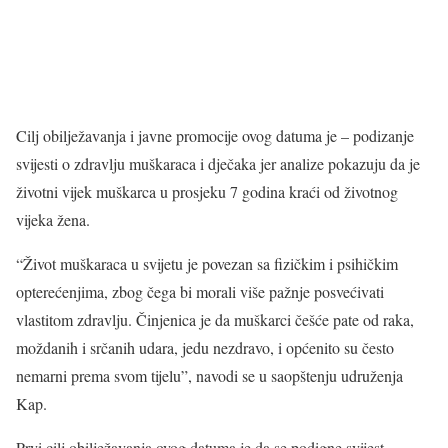
Cilj obilježavanja i javne promocije ovog datuma je – podizanje
svijesti o zdravlju muškaraca i dječaka jer analize pokazuju da je
životni vijek muškarca u prosjeku 7 godina kraći od životnog
vijeka žena.
“Život muškaraca u svijetu je povezan sa fizičkim i psihičkim
opterećenjima, zbog čega bi morali više pažnje posvećivati
vlastitom zdravlju. Činjenica je da muškarci češće pate od raka,
moždanih i srčanih udara, jedu nezdravo, i općenito su često
nemarni prema svom tijelu”, navodi se u saopštenju udruženja
Kap.
Prvi cilj obilježavanja ovog datuma je da se podigne svijest