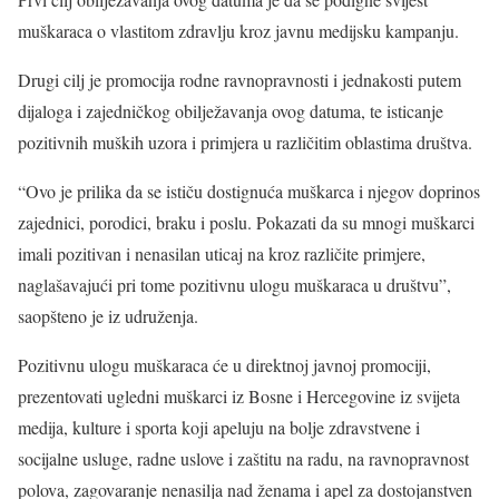
muškaraca o vlastitom zdravlju kroz javnu medijsku kampanju.
Drugi cilj je promocija rodne ravnopravnosti i jednakosti putem
dijaloga i zajedničkog obilježavanja ovog datuma, te isticanje
pozitivnih muških uzora i primjera u različitim oblastima društva.
“Ovo je prilika da se ističu dostignuća muškarca i njegov doprinos
zajednici, porodici, braku i poslu. Pokazati da su mnogi muškarci
imali pozitivan i nenasilan uticaj na kroz različite primjere,
naglašavajući pri tome pozitivnu ulogu muškaraca u društvu”,
saopšteno je iz udruženja.
Pozitivnu ulogu muškaraca će u direktnoj javnoj promociji,
prezentovati ugledni muškarci iz Bosne i Hercegovine iz svijeta
medija, kulture i sporta koji apeluju na bolje zdravstvene i
socijalne usluge, radne uslove i zaštitu na radu, na ravnopravnost
polova, zagovaranje nenasilja nad ženama i apel za dostojanstven