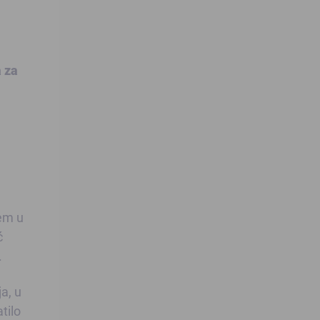
 za
jem u
ć
.
a, u
tilo