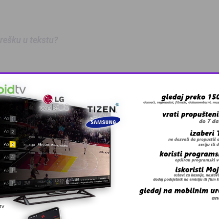
 grešku u tekstu?
anskog kanton …
skovi i grmljav …