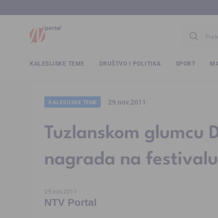
www.ntv.
KALESIJSKE TEME
DRUŠTVO I POLITIKA
SPORT
MA
29.nov.2011
KALESIJSKE TEME
Tuzlanskom glumcu D
nagrada na festival
29.nov.2011
NTV Portal