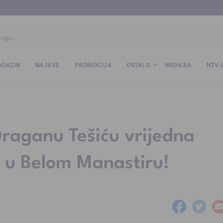
ba
www.kalesija.com
www.zvornik.ba
www.zivinice.org
www.kale
GAZIN
NAJAVE
PROMOCIJA
OSTALO
NEON.BA
NTV 
raganu Tešiću vrijedna
u u Belom Manastiru!