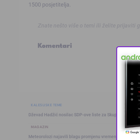
1500 posjetitelja.
Znate nešto više o temi ili želite prijaviti
Komentari
KALESIJSKE TEME
Dževad Hadžić nosilac SDP-ove liste za Skupštinu Tuzl
MAGAZIN
Meteorolozi najavili blagu promjenu vremena: Sutra plju