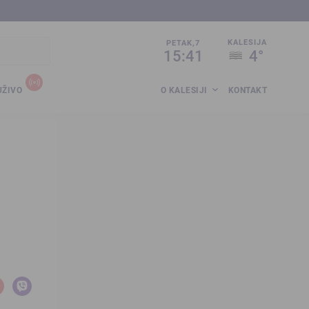
sija.co.ba
KALESIJA
PETAK,7
15:41
4°
UŽIVO
O KALESIJI
KONTAKT