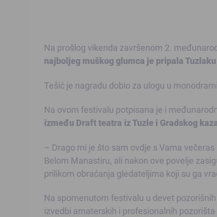
Na prošlog vikenda završenom 2. međunarodn
najboljeg muškog glumca je pripala Tuzlaku
Tešić je nagradu dobio za ulogu u monodrami “N
Na ovom festivalu potpisana je i međunarod
između Draft teatra iz Tuzle i Gradskog kaza
– Drago mi je što sam ovdje s Vama večeras i
Belom Manastiru, ali nakon ove povelje zasigu
prilikom obraćanja gledateljima koji su ga vraća
Na spomenutom festivalu u devet pozorišnih v
izvedbi amaterskih i profesionalnih pozorišta 