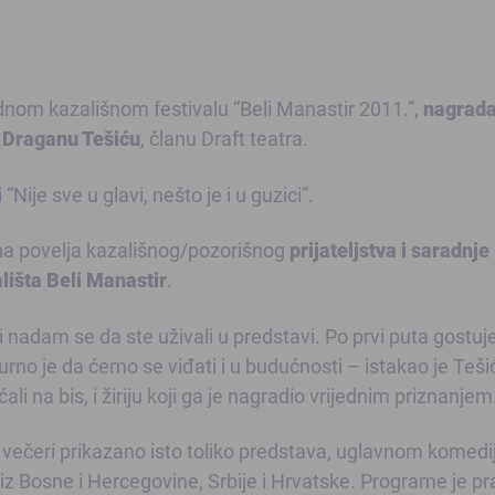
om kazališnom festivalu “Beli Manastir 2011.”,
nagrada
 Draganu Tešiću
, članu Draft teatra.
ije sve u glavi, nešto je i u guzici”.
na povelja kazališnog/pozorišnog
prijateljstva i saradnje
lišta Beli Manastir
.
 nadam se da ste uživali u predstavi. Po prvi puta gostu
rno je da ćemo se viđati i u budućnosti – istakao je Teši
li na bis, i žiriju koji ga je nagradio vrijednim priznanjem
ečeri prikazano isto toliko predstava, uglavnom komedij
iz Bosne i Hercegovine, Srbije i Hrvatske. Programe je pra