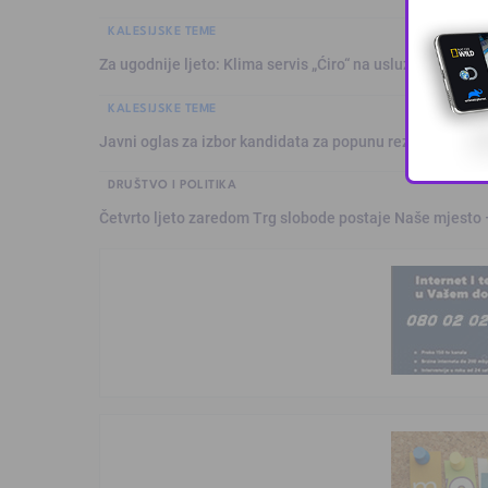
KALESIJSKE TEME
Za ugodnije ljeto: Klima servis „Ćiro“ na usluzi građanim
KALESIJSKE TEME
Javni oglas za izbor kandidata za popunu rezervne liste 
DRUŠTVO I POLITIKA
Četvrto ljeto zaredom Trg slobode postaje Naše mjesto