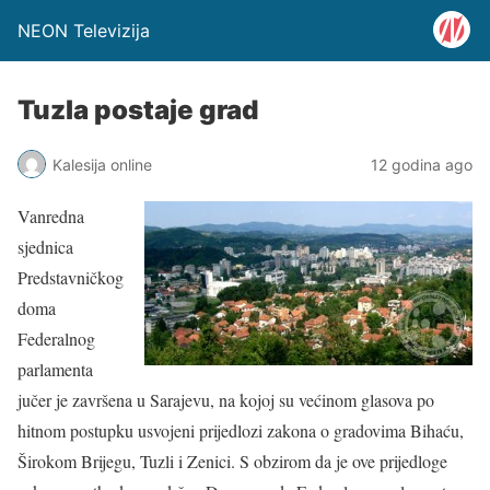
NEON Televizija
Tuzla postaje grad
Kalesija online
12 godina ago
Vanredna
sjednica
Predstavničkog
doma
Federalnog
parlamenta
jučer je završena u Sarajevu, na kojoj su većinom glasova po
hitnom postupku usvojeni prijedlozi zakona o gradovima Bihaću,
Širokom Brijegu, Tuzli i Zenici. S obzirom da je ove prijedloge