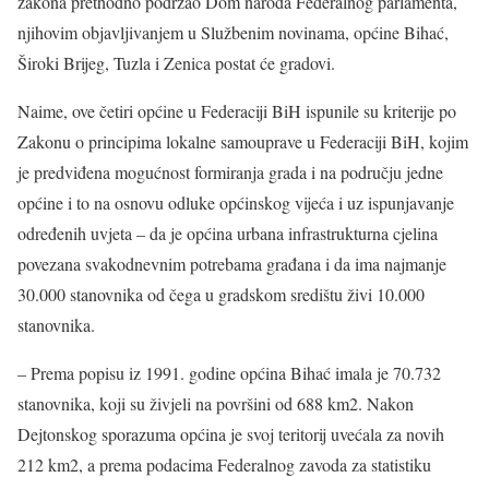
zakona prethodno podržao Dom naroda Federalnog parlamenta,
njihovim objavljivanjem u Službenim novinama, općine Bihać,
Široki Brijeg, Tuzla i Zenica postat će gradovi.
Naime, ove četiri općine u Federaciji BiH ispunile su kriterije po
Zakonu o principima lokalne samouprave u Federaciji BiH, kojim
je predviđena mogućnost formiranja grada i na području jedne
općine i to na osnovu odluke općinskog vijeća i uz ispunjavanje
određenih uvjeta – da je općina urbana infrastrukturna cjelina
povezana svakodnevnim potrebama građana i da ima najmanje
30.000 stanovnika od čega u gradskom središtu živi 10.000
stanovnika.
– Prema popisu iz 1991. godine općina Bihać imala je 70.732
stanovnika, koji su živjeli na površini od 688 km2. Nakon
Dejtonskog sporazuma općina je svoj teritorij uvećala za novih
212 km2, a prema podacima Federalnog zavoda za statistiku