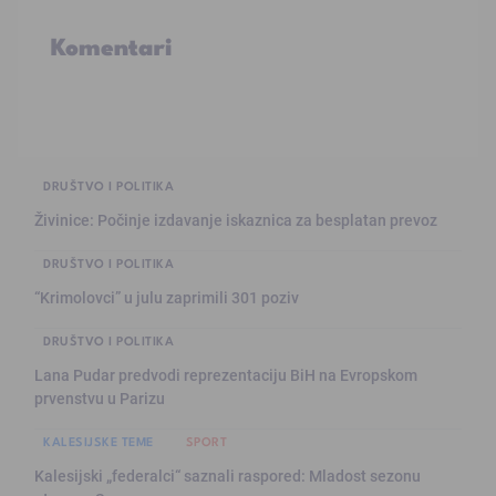
Komentari
DRUŠTVO I POLITIKA
Živinice: Počinje izdavanje iskaznica za besplatan prevoz
DRUŠTVO I POLITIKA
“Krimolovci” u julu zaprimili 301 poziv
DRUŠTVO I POLITIKA
Lana Pudar predvodi reprezentaciju BiH na Evropskom
prvenstvu u Parizu
KALESIJSKE TEME
SPORT
Kalesijski „federalci“ saznali raspored: Mladost sezonu