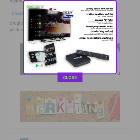
otvara u S …
KALESIJSKE TEME
Drugi sajam meda i zdravog življenja u Kalesiji okupio
pčelare i lju …
This popup will close in:
10
CLOSE