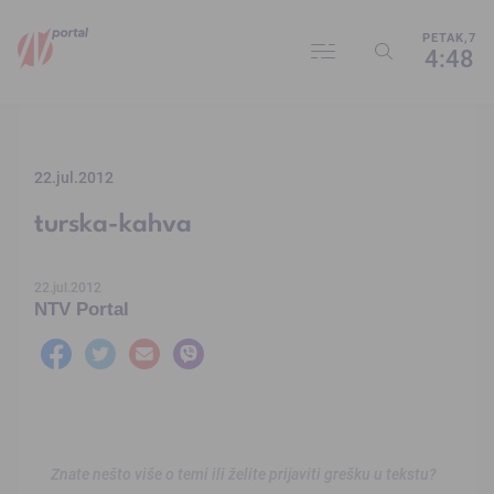
PETAK,7
4:48
22.jul.2012
turska-kahva
22.jul.2012
NTV Portal
Znate nešto više o temi ili želite prijaviti grešku u tekstu?