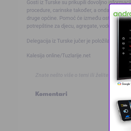
Gosti iz Turske su prikupili dovoljno informaci
procedure, carinske također, a onda kreću šle
druge općine. Pomoć će između ostalog sadržav
potrepštine za djecu, agregate, vodu i drugo.
Delegacija iz Turske jučer je položila cvijeće n
Kalesija online/Tuzlarije.net
Znate nešto više o temi ili želite prijaviti
Komentari