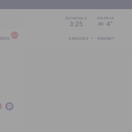
sija.co.ba
KALESIJA
ČETVRTAK,6
3:25
4°
UŽIVO
O KALESIJI
KONTAKT