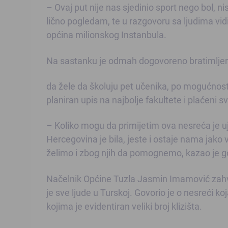
– Ovaj put nije nas sjedinio sport nego bol, n
lično pogledam, te u razgovoru sa ljudima vid
općina milionskog Instanbula.
Na sastanku je odmah dogovoreno bratimljene d
da žele da školuju pet učenika, po mogućnosti
planiran upis na najbolje fakultete i plaćeni 
– Koliko mogu da primijetim ova nesreća je uj
Hercegovina je bila, jeste i ostaje nama jako va
želimo i zbog njih da pomognemo, kazao je go
Načelnik Općine Tuzla Jasmin Imamović zahva
je sve ljude u Turskoj. Govorio je o nesreći k
kojima je evidentiran veliki broj klizišta.