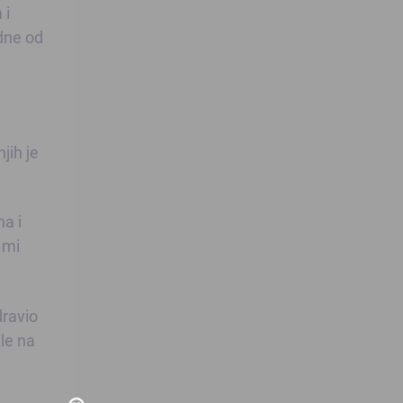
 i
edne od
jih je
na i
 mi
dravio
zle na