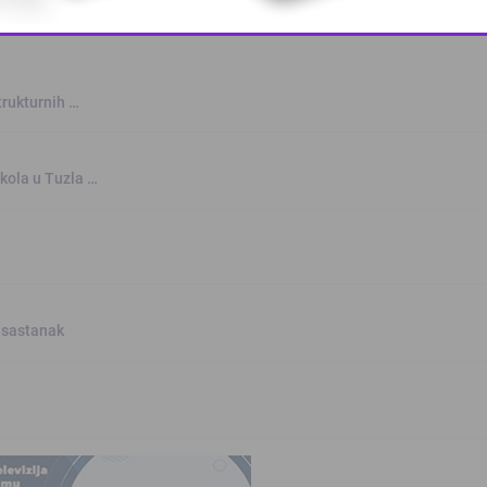
This popup will close in:
10
trukturnih …
kola u Tuzla …
 sastanak