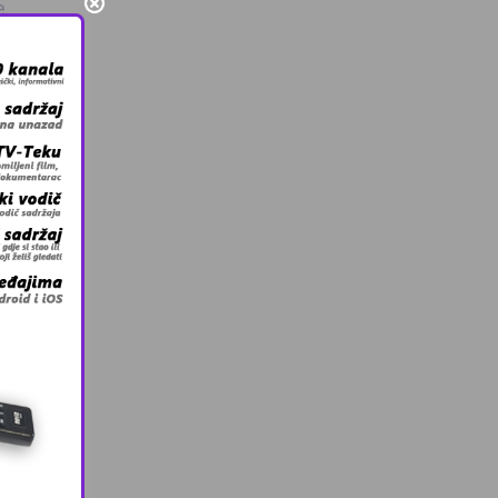
e
u
enske