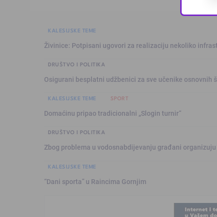
KALESIJSKE TEME
Živinice: Potpisani ugovori za realizaciju nekoliko infras
DRUŠTVO I POLITIKA
Osigurani besplatni udžbenici za sve učenike osnovnih š
KALESIJSKE TEME
SPORT
Domaćinu pripao tradicionalni „Slogin turnir“
DRUŠTVO I POLITIKA
Zbog problema u vodosnabdijevanju građani organizuju
KALESIJSKE TEME
“Dani sporta” u Raincima Gornjim