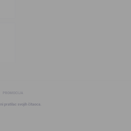
PROMOCIJA
ni pratilac svojih čitaoca.