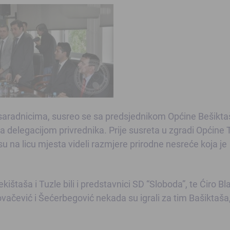
aradnicima, susreo se sa predsjednikom Općine Bešiktaš
a delegacijom privrednika. Prije susreta u zgradi Općine 
su na licu mjesta videli razmjere prirodne nesreće koja je
ištaša i Tuzle bili i predstavnici SD “Sloboda”, te Ćiro Bl
čević i Šećerbegović nekada su igrali za tim Bašiktaša,