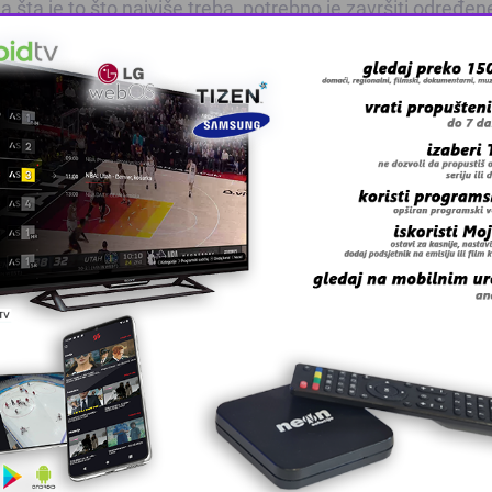
ja šta je to što najviše treba, potrebno je završiti određen
peri do Tuzle odakle će se prema potrebi raspoređivati i 
ati sredstva za dezinfekciju, sanitarni materijal, higij
a Kapiji, te izrazila žaljenje zbog ubijene mladosti Tuzle.
 grešku u tekstu?