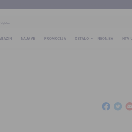
ba
www.kalesija.com
www.zvornik.ba
www.zivinice.org
www.kale
GAZIN
NAJAVE
PROMOCIJA
OSTALO
NEON.BA
NTV 