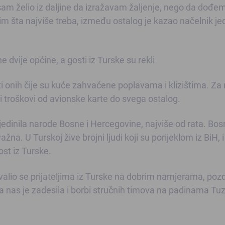
isam želio iz daljine da izražavam žaljenje, nego da dođem
im šta najviše treba, između ostalog je kazao načelnik j
vije općine, a gosti iz Turske su rekli
 onih čije su kuće zahvaćene poplavama i klizištima. Za n
svi troškovi od avionske karte do svega ostalog.
edinila narode Bosne i Hercegovine, najviše od rata. Bos
žna. U Turskoj žive brojni ljudi koji su porijeklom iz BiH, i
st iz Turske.
lio se prijateljima iz Turske na dobrim namjerama, poz
oja nas je zadesila i borbi stručnih timova na padinama Tu