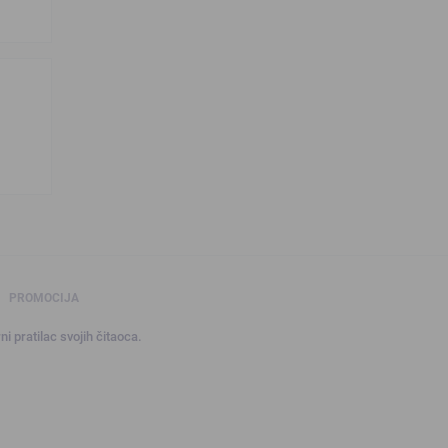
PROMOCIJA
ni pratilac svojih čitaoca.