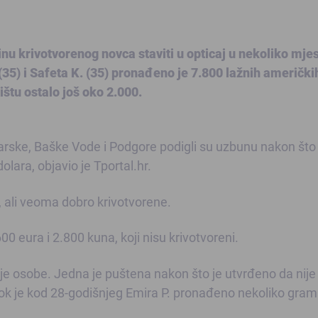
nu krivotvorenog novca staviti u opticaj u nekoliko mjes
35) i Safeta K. (35) pronađeno je 7.800 lažnih američki
žištu ostalo još oko 2.000.
karske, Baške Vode i Podgore podigli su uzbunu nakon što
lara, objavio je Tportal.hr.
 ali veoma dobro krivotvorene.
 eura i 2.800 kuna, koji nisu krivotvoreni.
ije osobe. Jedna je puštena nakon što je utvrđeno da nije
ok je kod 28-godišnjeg Emira P. pronađeno nekoliko gra