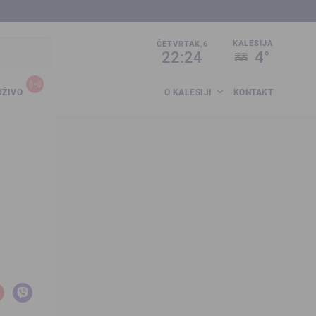
sija.co.ba
KALESIJA
ČETVRTAK,6
22:24
4°
UŽIVO
O KALESIJI
KONTAKT