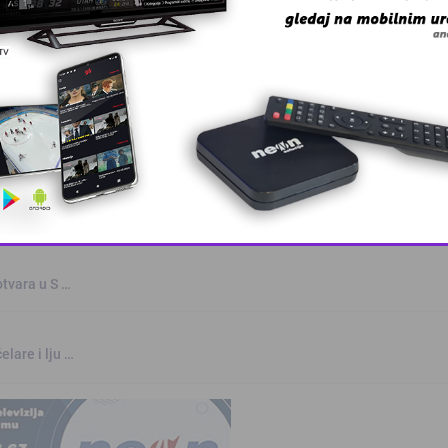
oz
rvenstvu u Parizu
This popup will close in:
10
otvara u S …
elare i lju …