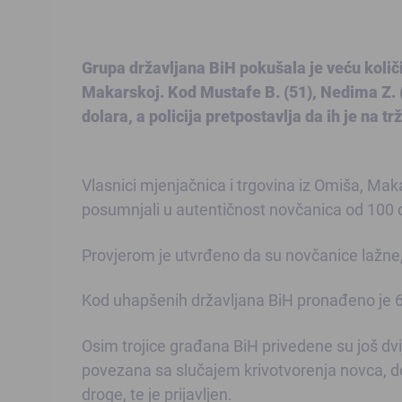
Grupa državljana BiH pokušala je veću količi
Makarskoj. Kod Mustafe B. (51), Nedima Z. (
dolara, a policija pretpostavlja da ih je na tr
Vlasnici mjenjačnica i trgovina iz Omiša, Ma
posumnjali u autentičnost novčanica od 100 do
Provjerom je utvrđeno da su novčanice lažne,
Kod uhapšenih državljana BiH pronađeno je 600
Osim trojice građana BiH privedene su još dv
povezana sa slučajem krivotvorenja novca, d
droge, te je prijavljen.