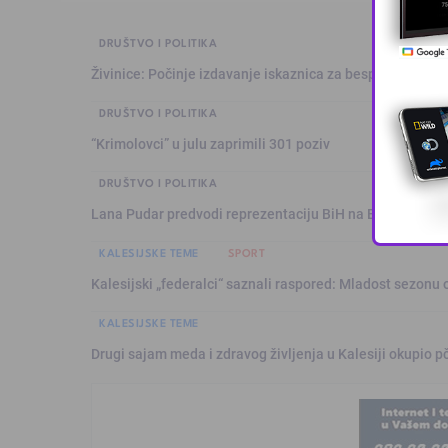
DRUŠTVO I POLITIKA
Živinice: Počinje izdavanje iskaznica za besplatan prev
DRUŠTVO I POLITIKA
“Krimolovci” u julu zaprimili 301 poziv
DRUŠTVO I POLITIKA
Lana Pudar predvodi reprezentaciju BiH na Evropskom p
KALESIJSKE TEME
SPORT
Kalesijski „federalci“ saznali raspored: Mladost sezonu 
KALESIJSKE TEME
Drugi sajam meda i zdravog življenja u Kalesiji okupio pč