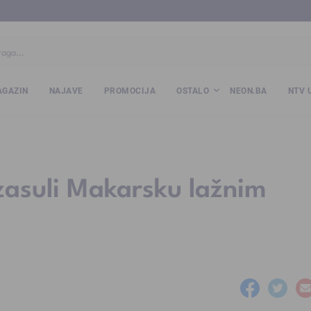
ba
www.kalesija.com
www.zvornik.ba
www.zivinice.org
www.kale
GAZIN
NAJAVE
PROMOCIJA
OSTALO
NEON.BA
NTV 
zasuli Makarsku lažnim