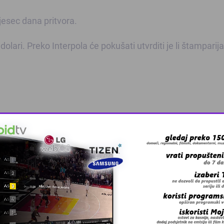
mjesec dana pritvora.
olari. Preko Interpola će pokušati utvrditi je li štamparija
 grešku u tekstu?