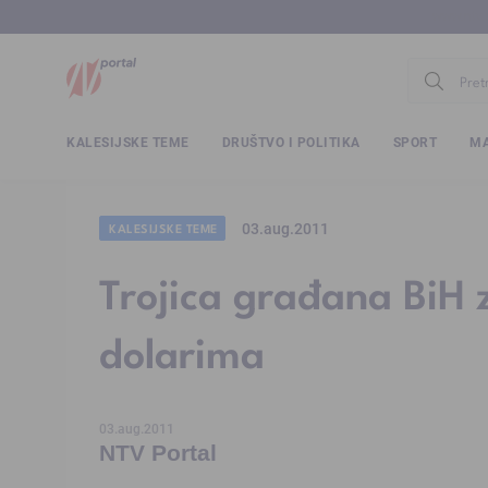
www.ntv.
KALESIJSKE TEME
DRUŠTVO I POLITIKA
SPORT
MA
03.aug.2011
KALESIJSKE TEME
Trojica građana BiH 
dolarima
03.aug.2011
NTV Portal