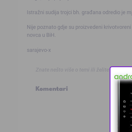
Istražni sudija trojci bh. građana odredio je 
Nije poznato gdje su proizvedeni krivotvoreni d
novca u BiH.
sarajevo-x
Znate nešto više o temi ili želite prijaviti
Komentari