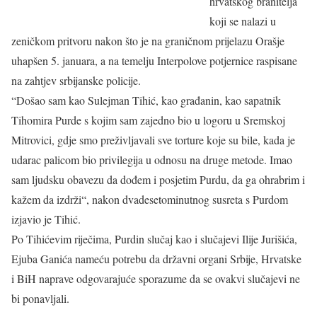
hrvatskog branitelja
koji se nalazi u
zeničkom pritvoru nakon što je na graničnom prijelazu Orašje
uhapšen 5. januara, a na temelju Interpolove potjernice raspisane
na zahtjev srbijanske policije.
“Došao sam kao Sulejman Tihić, kao građanin, kao sapatnik
Tihomira Purde s kojim sam zajedno bio u logoru u Sremskoj
Mitrovici, gdje smo preživljavali sve torture koje su bile, kada je
udarac palicom bio privilegija u odnosu na druge metode. Imao
sam ljudsku obavezu da dođem i posjetim Purdu, da ga ohrabrim i
kažem da izdrži“, nakon dvadesetominutnog susreta s Purdom
izjavio je Tihić.
Po Tihićevim riječima, Purdin slučaj kao i slučajevi Ilije Jurišića,
Ejuba Ganića nameću potrebu da državni organi Srbije, Hrvatske
i BiH naprave odgovarajuće sporazume da se ovakvi slučajevi ne
bi ponavljali.