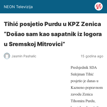
NEON Televizija
Tihić posjetio Purdu u KPZ Zenica
“Došao sam kao sapatnik iz logora
u Sremskoj Mitrovici”
Jasmin Pashalic
15 godina ago
Predsjednik SDA
Sulejman Tihić
posjetio je danas u
Kazneno-popravnom
zavodu Zenica
Tihomira Purdu,