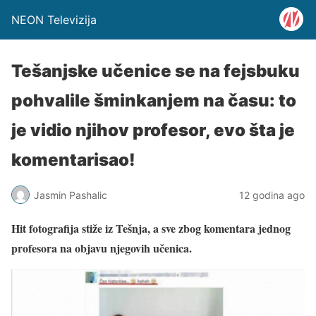
NEON Televizija
Tešanjske učenice se na fejsbuku
pohvalile šminkanjem na času: to
je vidio njihov profesor, evo šta je
komentarisao!
Jasmin Pashalic
12 godina ago
Hit fotografija stiže iz Tešnja, a sve zbog komentara jednog
profesora na objavu njegovih učenica.