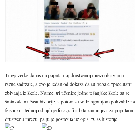
Tinejdžerke danas na popularnoj društvenoj mreži objavljuju
razne sadržaje, a ovo je jedan od dokaza da su trebale “prećutati”
zbivanja iz škole. Naime, tri učenice jedne tešanjske škole su se
šminkale na času historije, a potom su se fotografijom pohvalile na
fejsbuku. Jednoj od njih je fotografija bila zanimljiva za popularnu
društvenu mrežu, pa ju je postavila uz opis: “Čas historije