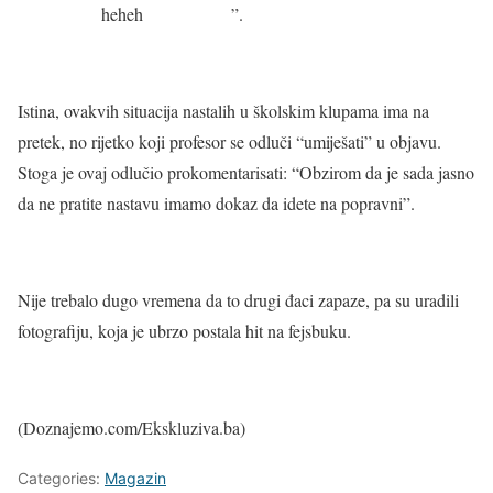
heheh
”.
Istina, ovakvih situacija nastalih u školskim klupama ima na
pretek, no rijetko koji profesor se odluči “umiješati” u objavu.
Stoga je ovaj odlučio prokomentarisati: “Obzirom da je sada jasno
da ne pratite nastavu imamo dokaz da idete na popravni”.
Nije trebalo dugo vremena da to drugi đaci zapaze, pa su uradili
fotografiju, koja je ubrzo postala hit na fejsbuku.
(Doznajemo.com/Ekskluziva.ba)
Categories:
Magazin