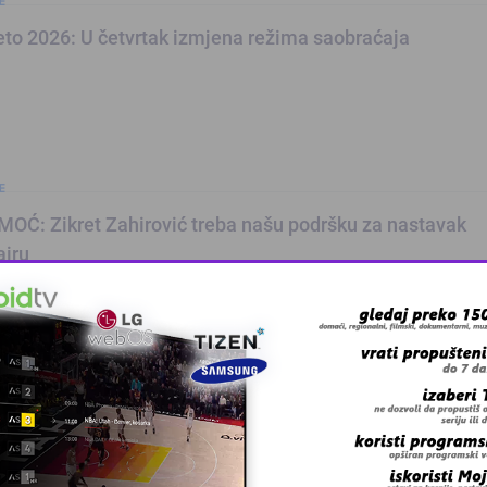
E
jeto 2026: U četvrtak izmjena režima saobraćaja
E
OĆ: Zikret Zahirović treba našu podršku za nastavak
airu
E
i štetu kada vozilo oštete psi lutalice?