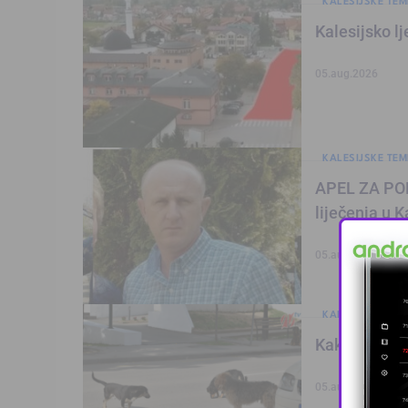
KALESIJSKE TEM
Kalesijsko l
05.aug.2026
KALESIJSKE TEM
APEL ZA POM
liječenja u K
05.aug.2026
KALESIJSKE TEM
Kako naplatit
05.aug.2026