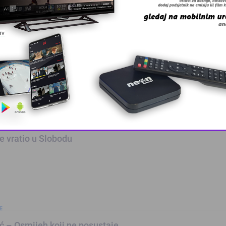
E
e isplata uvećanih penzija za juli
E
SPORT
This popup will close in:
10
e vratio u Slobodu
E
ć – Osmijeh koji ne posustaje