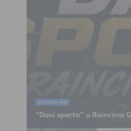
KALESIJSKE TEME
05.aug.2026
“Dani sporta” u Raincima 