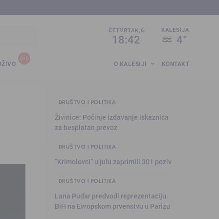
sija.co.ba
KALESIJA
ČETVRTAK,6
18:42
4°
UŽIVO
O KALESIJI
KONTAKT
DRUŠTVO I POLITIKA
Živinice: Počinje izdavanje iskaznica
za besplatan prevoz
DRUŠTVO I POLITIKA
“Krimolovci” u julu zaprimili 301 poziv
DRUŠTVO I POLITIKA
Lana Pudar predvodi reprezentaciju
BiH na Evropskom prvenstvu u Parizu