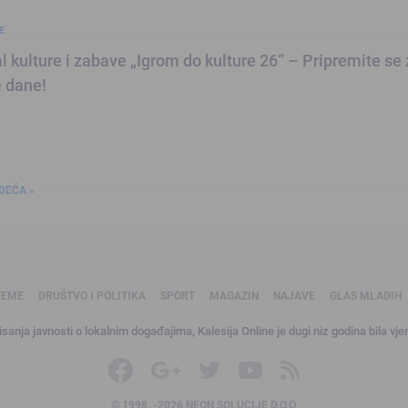
E
al kulture i zabave „Igrom do kulture 26“ – Pripremite se
 dane!
DEĆA »
TEME
DRUŠTVO I POLITIKA
SPORT
MAGAZIN
NAJAVE
GLAS MLADIH
sanja javnosti o lokalnim događajima, Kalesija Online je dugi niz godina bila vjer
© 1998. -2026 NEON SOLUCIJE D.O.O.