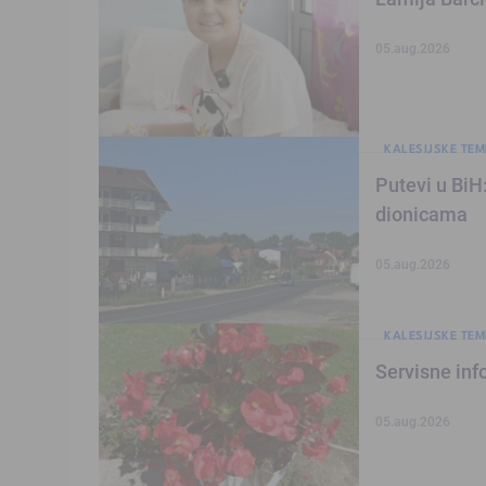
05.aug.2026
KALESIJSKE TEM
Putevi u BiH
dionicama
05.aug.2026
KALESIJSKE TEM
Servisne inf
05.aug.2026