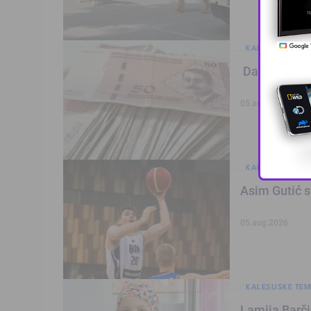
KALESIJSKE TEM
Danas počinj
05.aug.2026
KALESIJSKE TEM
Asim Gutić s
05.aug.2026
KALESIJSKE TEM
Lamija Barči