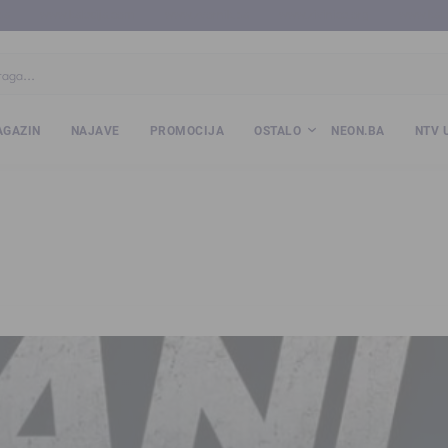
ba
www.kalesija.com
www.zvornik.ba
www.zivinice.org
www.kale
GAZIN
NAJAVE
PROMOCIJA
OSTALO
NEON.BA
NTV 