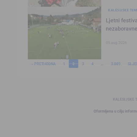
KALESIJSKE TEM
Ljetni festiv
nezaboravne
05.aug.2026
« PRETHODNA
1
2
3
4
…
3.089
SLJE
KALESIJSKE 
Oformljena u cilju informi