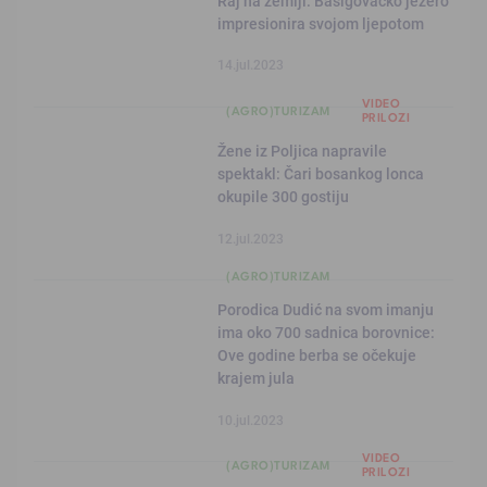
Raj na zemlji: Bašigovačko jezero
impresionira svojom ljepotom
14.jul.2023
VIDEO
(AGRO)TURIZAM
PRILOZI
Žene iz Poljica napravile
spektakl: Čari bosankog lonca
okupile 300 gostiju
12.jul.2023
(AGRO)TURIZAM
Porodica Dudić na svom imanju
ima oko 700 sadnica borovnice:
Ove godine berba se očekuje
krajem jula
10.jul.2023
VIDEO
(AGRO)TURIZAM
PRILOZI