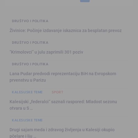
DRUŠTVO I POLITIKA
Živinice: Počinje izdavanje iskaznica za besplatan prevoz
DRUŠTVO I POLITIKA
“Krimolovci” u julu zaprimili 301 poziv
DRUŠTVO I POLITIKA
Lana Pudar predvodi reprezentaciju BiH na Evropskom
prvenstvu u Parizu
KALESIJSKE TEME
SPORT
Kalesijski „federalci“ saznali raspored: Mladost sezonu
otvara u S …
KALESIJSKE TEME
Drugi sajam meda i zdravog življenja u Kalesiji okupio
pčelare i lju …