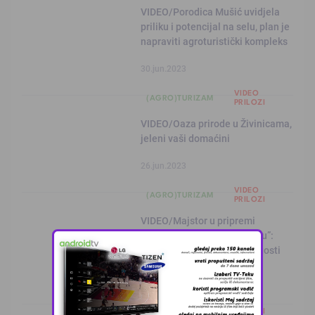
VIDEO/Porodica Mušić uvidjela
priliku i potencijal na selu, plan je
napraviti agroturistički kompleks
30.jun.2023
VIDEO
(AGRO)TURIZAM
PRILOZI
VIDEO/Oaza prirode u Živinicama,
jeleni vaši domaćini
26.jun.2023
VIDEO
(AGRO)TURIZAM
PRILOZI
VIDEO/Majstor u pripremi
specijaliteta u “Starom hanu”:
Zadovoljni i najzahtjevniji gosti
22.jun.2023
VIDEO
(AGRO)TURIZAM
PRILOZI