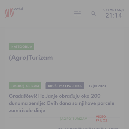
ČETVRTAK,6
21:14
KATEGORIJA
(Agro)Turizam
(AGRO)TURIZAM
DRUŠTVO I POLITIKA
17.jul.2023
Gradaščevići iz Janje obrađuju oko 200
dunuma zemlje: Ovih dana sa njihove parcele
zamirisale dinje
VIDEO
(AGRO)TURIZAM
PRILOZI