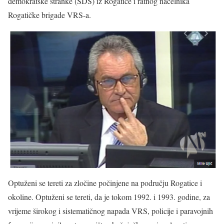
demokratske stranke (SDS) iz Rogatice i ratnog načelnika
Rogatičke brigade VRS-a.
Optuženi se tereti za zločine počinjene na području Rogatice i
okoline. Optuženi se tereti, da je tokom 1992. i 1993. godine, za
vrijeme širokog i sistematičnog napada VRS, policije i paravojnih