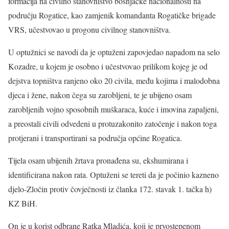
formacija na civilno stanovništvo bošnjačke nacionalnosti na
području Rogatice, kao zamjenik komandanta Rogatičke brigade
VRS, učestvovao u progonu civilnog stanovništva.
U optužnici se navodi da je optuženi zapovjedao napadom na selo
Kozadre, u kojem je osobno i učestvovao prilikom kojeg je od
dejstva topništva ranjeno oko 20 civila, među kojima i malodobna
djeca i žene, nakon čega su zarobljeni, te je ubijeno osam
zarobljenih vojno sposobnih muškaraca, kuće i imovina zapaljeni,
a preostali civili odvedeni u protuzakonito zatočenje i nakon toga
protjerani i transportirani sa područja općine Rogatica.
Tijela osam ubijenih žrtava pronađena su, ekshumirana i
identificirana nakon rata. Optuženi se tereti da je počinio kazneno
djelo-Zločin protiv čovječnosti iz članka 172. stavak 1. tačka h)
KZ BiH.
On je u korist odbrane Ratka Mladića, koji je prvostepenom